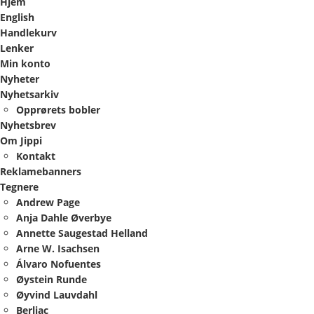
Hjem
English
Handlekurv
Lenker
Min konto
Nyheter
Nyhetsarkiv
Opprørets bobler
Nyhetsbrev
Om Jippi
Kontakt
Reklamebanners
Tegnere
Andrew Page
Anja Dahle Øverbye
Annette Saugestad Helland
Arne W. Isachsen
Álvaro Nofuentes
Øystein Runde
Øyvind Lauvdahl
Berliac