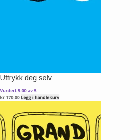
Uttrykk deg selv
Vurdert
5.00
av 5
kr
170,00
Legg i handlekurv