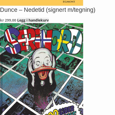
Dunce – Nedetid (signert m/tegning)
kr
299,00
Legg i handlekurv