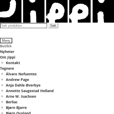
Hopp
Hopp
til
til
navigasjon
innhold
Søk
Søk
etter:
Meny
Butikk
Nyheter
Om Jippi
Kontakt
Tegnere
Álvaro Nofuentes
Andrew Page
Anja Dahle Øverbye
Annette Saugestad Helland
Arne W. Isachsen
Berliac
Bjørn Bjarre
Bjørn Ousland