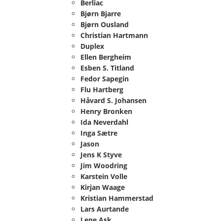
Berliac
Bjørn Bjarre
Bjørn Ousland
Christian Hartmann
Duplex
Ellen Bergheim
Esben S. Titland
Fedor Sapegin
Flu Hartberg
Håvard S. Johansen
Henry Bronken
Ida Neverdahl
Inga Sætre
Jason
Jens K Styve
Jim Woodring
Karstein Volle
Kirjan Waage
Kristian Hammerstad
Lars Aurtande
Lene Ask