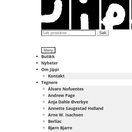
Hopp
Hopp
til
til
navigasjon
innhold
Søk
Søk
etter:
Meny
Butikk
Nyheter
Om Jippi
Kontakt
Tegnere
Álvaro Nofuentes
Andrew Page
Anja Dahle Øverbye
Annette Saugestad Helland
Arne W. Isachsen
Berliac
Bjørn Bjarre