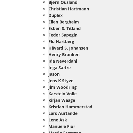
Bjørn Ousland
Christian Hartmann
Duplex
Ellen Bergheim
Esben S. Titland
Fedor Sapegin
Flu Hartberg
Håvard S. Johansen
Henry Bronken
Ida Neverdahl
Inga Sætre
Jason
Jens K Styve
Jim Woodring
Karstein Volle
Kirjan Waage
Kristian Hammerstad
Lars Aurtande
Lene Ask
Manuele Fior
Martin Ernstsen