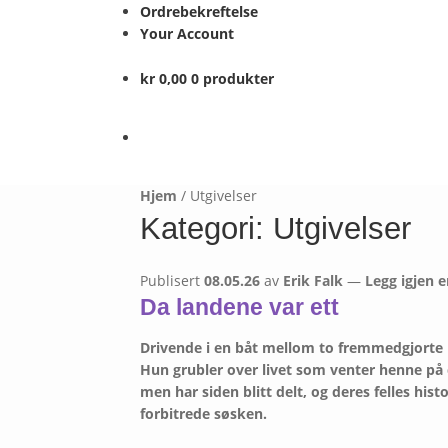
Ordrebekreftelse
Your Account
kr
0,00
0 produkter
Hjem
/
Utgivelser
Kategori:
Utgivelser
Publisert
08.05.26
av
Erik Falk
—
Legg igjen
Da landene var ett
Drivende i en båt mellom to fremmedgjorte l
Hun grubler over livet som venter henne på 
men har siden blitt delt, og deres felles his
forbitrede søsken.