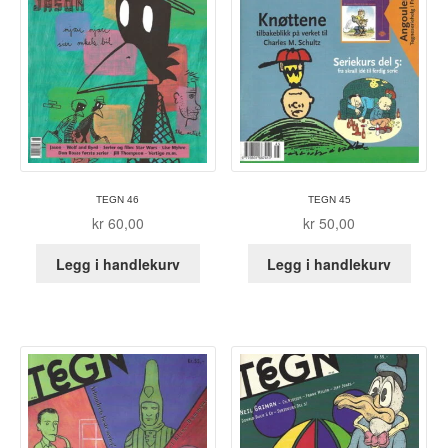
Roy Søbstad
Rui Tenreiro
Rune Borvik
Sigbjørn Lilleeng
TEGN 46
TEGN 45
Siv Nordsveen / Silje Rønneberg Hogstad
kr
60,00
kr
50,00
Sven Tveit / Jarle Grinde
Legg i handlekurv
Legg i handlekurv
Thomas Falla Eriksen
Tim Ng Tvedt
Tor Ærlig
Tor Morisse