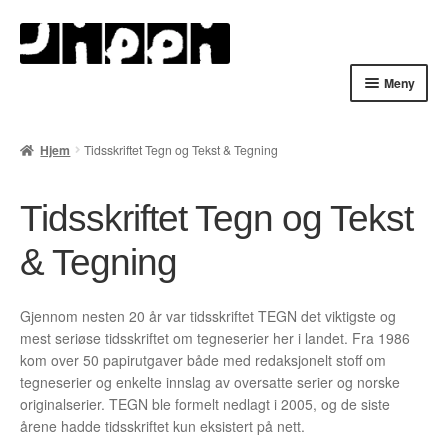
Hopp
Hopp
til
til
navigasjon
innhold
Meny
Hjem
Hjem
Tidsskriftet Tegn og Tekst & Tegning
English
Tidsskriftet Tegn og Tekst
Handlekurv
& Tegning
Lenker
Min konto
Gjennom nesten 20 år var tidsskriftet TEGN det viktigste og
mest seriøse tidsskriftet om tegneserier her i landet. Fra 1986
Nyheter
kom over 50 papirutgaver både med redaksjonelt stoff om
tegneserier og enkelte innslag av oversatte serier og norske
originalserier. TEGN ble formelt nedlagt i 2005, og de siste
Nyhetsarkiv
årene hadde tidsskriftet kun eksistert på nett.