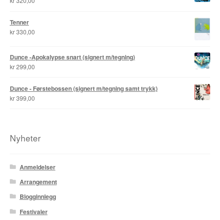
kr
320,00
Tenner
kr
330,00
Dunce -Apokalypse snart (signert m/tegning)
kr
299,00
Dunce - Førstebossen (signert m/tegning samt trykk)
kr
399,00
Nyheter
Anmeldelser
Arrangement
Blogginnlegg
Festivaler