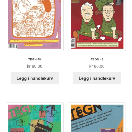
Karstein Volle
Kirjan Waage
Kristian Hammerstad
Lars Aurtande
Lene Ask
TEGN 48
TEGN 47
kr
60,00
kr
60,00
Manuele Fior
Legg i handlekurv
Legg i handlekurv
Martin Ernstsen
Max Estes
Odd Henning Skyllingstad
Ronny Haugeland