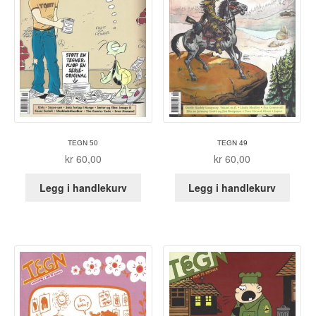
Fedor Sapegin
Flu Hartberg
Håvard S. Johansen
Henry Bronken
TEGN 50
TEGN 49
Ida Neverdahl
kr
60,00
kr
60,00
Legg i handlekurv
Legg i handlekurv
Inga Sætre
Jason
Jens K Styve
Jim Woodring