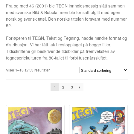
Opprørets bobler
Fra og med 46 (2001) ble TEGN innholdsmessig slått sammen
med svenske Bild & Bubbla, men ble fortsatt utgitt med egen
Nyhetsbrev
norsk og svensk tittel. Den norske tittelen forsvant med nummer
52.
Om Jippi
Forløperen til TEGN, Tekst og Tegning, hadde mindre format og
Kontakt
distribusjon. Vi har fått tak i restopplaget på begge titler.
Tidsskriftene gir beskrivende tidsbilder på fremveksten av
Reklamebanners
tegneseriekulturen fra 80-tallet til forbi tusenårsskiftet.
Viser 1–18 av 53 resultater
Tegnere
Andrew Page
2
3
1
Anja Dahle Øverbye
Annette Saugestad Helland
Arne W. Isachsen