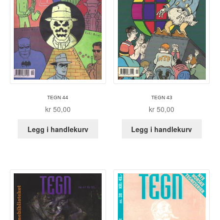
Tore Strand Olsen
Trond Ivar Hansen
Xueting Yang
Til kassen
TEGN 44
TEGN 43
kr
50,00
kr
50,00
Bekreft din ordre
Legg i handlekurv
Legg i handlekurv
Ordrebekreftelse
Your Account