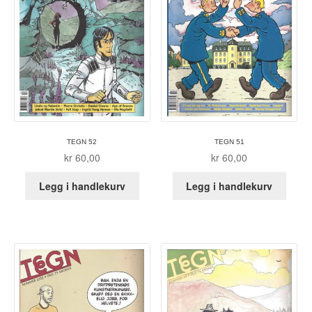
Álvaro Nofuentes
Øystein Runde
Øyvind Lauvdahl
Berliac
Bjørn Bjarre
TEGN 52
TEGN 51
kr
60,00
kr
60,00
Bjørn Ousland
Legg i handlekurv
Legg i handlekurv
Christian Hartmann
Duplex
Ellen Bergheim
Esben S. Titland