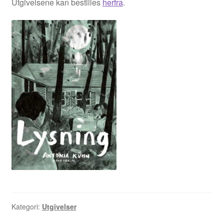
Utgivelsene kan bestilles
herfra
.
Xueting Yang
Til kassen
Bekreft din ordre
Ordrebekreftelse
Your Account
Kategori:
Utgivelser