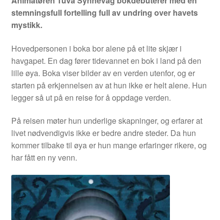
Animatøren Tuva Synnevåg bokdebuterer med en
stemningsfull fortelling full av undring over havets
mystikk.
Hovedpersonen i boka bor alene på et lite skjær i
havgapet. En dag fører tidevannet en bok i land på den
lille øya. Boka viser bilder av en verden utenfor, og er
starten på erkjennelsen av at hun ikke er helt alene. Hun
legger så ut på en reise for å oppdage verden.
På reisen møter hun underlige skapninger, og erfarer at
livet nødvendigvis ikke er bedre andre steder. Da hun
kommer tilbake til øya er hun mange erfaringer rikere, og
har fått en ny venn.