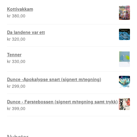
Kottivakkam
kr
380,00
Da landene var ett
kr
320,00
Tenner
kr
330,00
Dunce -Apokalypse snart (signert m/tegning)
kr
299,00
Dunce - Førstebossen (signert m/tegning samt trykk)
kr
399,00
Nyheter