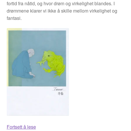
fortid fra nåtid, og hvor drøm og virkelighet blandes. I
Manuele Fior
drømmene klarer vi ikke å skille mellom virkelighet og
fantasi.
Martin Ernstsen
Max Estes
Odd Henning Skyllingstad
Ronny Haugeland
Roy Søbstad
Rui Tenreiro
Rune Borvik
Tenner
Fortsett å lese