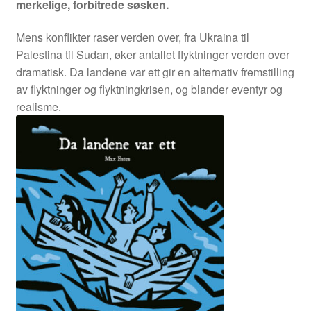
merkelige, forbitrede søsken.
Opprørets bobler
Mens konflikter raser verden over, fra Ukraina til
Nyhetsbrev
Palestina til Sudan, øker antallet flyktninger verden over
dramatisk. Da landene var ett gir en alternativ fremstilling
Om Jippi
av flyktninger og flyktningkrisen, og blander eventyr og
realisme.
Kontakt
Reklamebanners
Tegnere
Andrew Page
Anja Dahle Øverbye
Annette Saugestad Helland