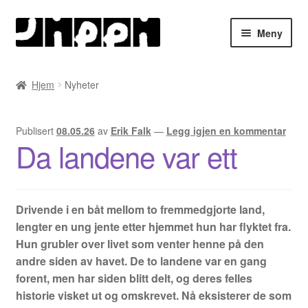
Hopp
Hopp
Meny
til
til
navigasjon
innhold
Hjem
Hjem
Nyheter
English
Publisert
08.05.26
av
Erik Falk
—
Legg igjen en kommentar
Handlekurv
Da landene var ett
Lenker
Drivende i en båt mellom to fremmedgjorte land,
Min konto
lengter en ung jente etter hjemmet hun har flyktet fra.
Hun grubler over livet som venter henne på den
Nyheter
andre siden av havet. De to landene var en gang
forent, men har siden blitt delt, og deres felles
Nyhetsarkiv
historie visket ut og omskrevet. Nå eksisterer de som