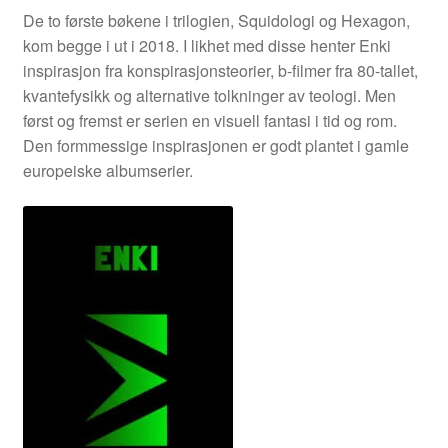
De to første bøkene i trilogien, Squidologi og Hexagon,
kom begge i ut i 2018. I likhet med disse henter Enki
inspirasjon fra konspirasjonsteorier, b-filmer fra 80-tallet,
kvantefysikk og alternative tolkninger av teologi. Men
først og fremst er serien en visuell fantasi i tid og rom.
Den formmessige inspirasjonen er godt plantet i gamle
europeiske albumserier.