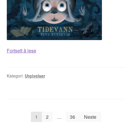
Tidevann
Fortsett å lese
Kategori:
Utgivelser
Sidepaginering
1
2
…
36
Neste