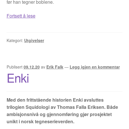
før han tegner boblene.
SNAKKEBOB,
Fortsett å lese
jeg?
Kategori:
Utgivelser
Publisert
09.12.20
av
Erik Falk
—
Legg igjen en kommentar
Enki
Med den frittstående historien Enki avsluttes
trilogien Squidologi av Thomas Falla Eriksen. Både
ambisjonsnivå og gjennomføring gjør prosjektet
unikt i norsk tegneserieverden.