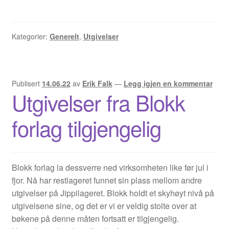
Sigbjørn Lilleeng
Siv Nordsveen / Silje Rønneberg Hogstad
Kategorier:
Generelt
,
Utgivelser
Sven Tveit / Jarle Grinde
Thomas Falla Eriksen
Publisert
14.06.22
av
Erik Falk
—
Legg igjen en kommentar
Utgivelser fra Blokk
Tim Ng Tvedt
forlag tilgjengelig
Tor Ærlig
Tor Morisse
Blokk forlag la dessverre ned virksomheten like før jul i
fjor. Nå har restlageret funnet sin plass mellom andre
Tore Strand Olsen
utgivelser på Jippilageret. Blokk holdt et skyhøyt nivå på
utgivelsene sine, og det er vi er veldig stolte over at
bøkene på denne måten fortsatt er tilgjengelig.
Trond Ivar Hansen