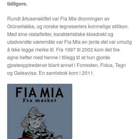
tidligere.
Rundt årtusenskiftet var Fia Mia dronningen av
Grünerløkka, og norske tegneseriers kvinnelige stilikon.
Med sine rastafletter, karakteristiske klesdrakt og
utadvendte væremåte var Fia Mia en jente det var umulig
å ikke legge merke til. Fra 1997 til 2002 kom det fire
egne hefter med henne i tillegg til at hun gjorde
gjesteopptredener blant annet i Forresten, Fidus, Tegn
og Gateavisa. En samlebok kom i 2011.