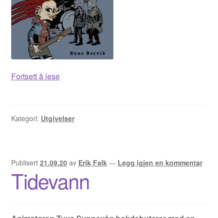
Fia
Fortsett å lese
Mia
–
fra
Kategori:
Utgivelser
mørket
Publisert
21.09.20
av
Erik Falk
—
Legg igjen en kommentar
Tidevann