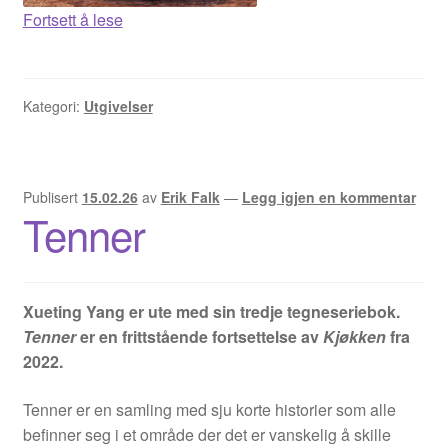
Kottivakkam
Fortsett å lese
Jason
Jens K Styve
Kategori:
Utgivelser
Jim Woodring
Publisert
15.02.26
av
Erik Falk
—
Legg igjen en kommentar
Karstein Volle
Tenner
Kirjan Waage
Xueting Yang er ute med sin tredje tegneseriebok.
Kristian Hammerstad
Tenner
er en frittstående fortsettelse av
Kjøkken
fra
2022.
Lars Aurtande
Tenner er en samling med sju korte historier som alle
Lene Ask
befinner seg i et område der det er vanskelig å skille