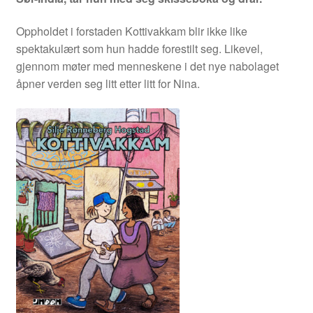
Duplex
Oppholdet i forstaden Kottivakkam blir ikke like
spektakulært som hun hadde forestilt seg. Likevel,
Ellen Bergheim
gjennom møter med menneskene i det nye nabolaget
åpner verden seg litt etter litt for Nina.
Esben S. Titland
Fedor Sapegin
Flu Hartberg
Håvard S. Johansen
Henry Bronken
Ida Neverdahl
Inga Sætre