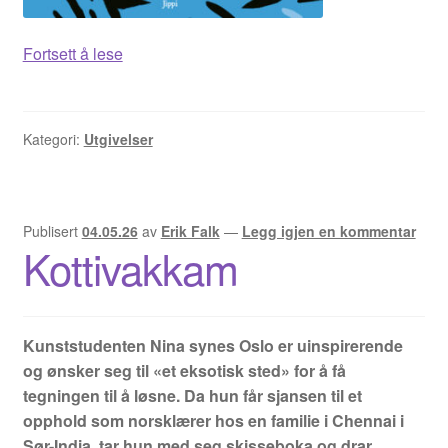
Arne W. Isachsen
Da
Fortsett å lese
landene
Álvaro Nofuentes
var
ett
Kategori:
Utgivelser
Øystein Runde
Øyvind Lauvdahl
Publisert
04.05.26
av
Erik Falk
—
Legg igjen en kommentar
Kottivakkam
Berliac
Bjørn Bjarre
Kunststudenten Nina synes Oslo er uinspirerende
Bjørn Ousland
og ønsker seg til «et eksotisk sted» for å få
tegningen til å løsne. Da hun får sjansen til et
Christian Hartmann
opphold som norsklærer hos en familie i Chennai i
Sør-India, tar hun med seg skisseboka og drar.