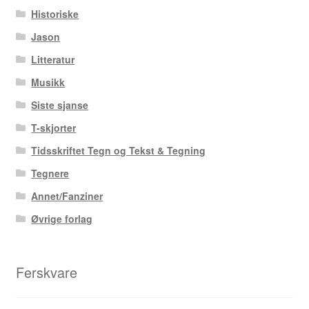
Historiske
Xueting Yang
Jason
Til kassen
Litteratur
Musikk
Bekreft din ordre
Siste sjanse
T-skjorter
Ordrebekreftelse
Tidsskriftet Tegn og Tekst & Tegning
Your Account
Tegnere
Annet/Fanziner
Øvrige forlag
Ferskvare