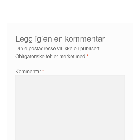
Jason
Jens K Styve
Legg igjen en kommentar
Din e-postadresse vil ikke bli publisert.
Jim Woodring
Obligatoriske felt er merket med
*
Karstein Volle
Kommentar
*
Kirjan Waage
Kristian Hammerstad
Lars Aurtande
Lene Ask