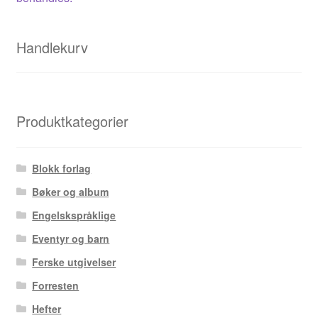
Sigbjørn Lilleeng
Siv Nordsveen / Silje Rønneberg Hogstad
Handlekurv
Sven Tveit / Jarle Grinde
Thomas Falla Eriksen
Produktkategorier
Tim Ng Tvedt
Blokk forlag
Tor Ærlig
Bøker og album
Engelskspråklige
Tor Morisse
Eventyr og barn
Ferske utgivelser
Tore Strand Olsen
Forresten
Trond Ivar Hansen
Hefter