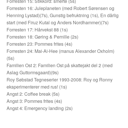
Forresten 15: Stikkord: smerte (5s)
Duplex
Forresten 16: Juleplaneten (med Robert Sørensen og
Henning Lystad)(7s), Gunstig befruktning (1s), En dårlig
Ellen Bergheim
start (med Firuz Kutal og Anders Nordhammer)(7s)
Forresten 17: Hårvekst 88 (1s)
Forresten 18: Gøring & Pernille (2s)
Esben S. Titland
Forresten 23: Pommes frites (4s)
Forresten 24: Mai-Ai-Hee (manus Alexander Oxholm)
Fedor Sapegin
(5s)
Familien Ost 2: Familien Ost på skattejakt del 2 (med
Flu Hartberg
Aslag Guttormsgaard)(9s)
Roy Søbstad Tegneserier 1993-2008: Roy og Ronny
Håvard S. Johansen
eksperimenterer med rus! (1s)
Angst 2: Coffee break (5s)
Henry Bronken
Angst 3: Pommes frites (4s)
Angst 4: Emergency landing (2s)
Ida Neverdahl
Inga Sætre