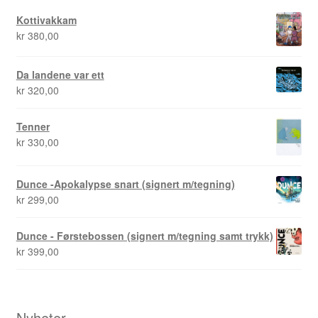
Kottivakkam
kr
380,00
Da landene var ett
kr
320,00
Tenner
kr
330,00
Dunce -Apokalypse snart (signert m/tegning)
kr
299,00
Dunce - Førstebossen (signert m/tegning samt trykk)
kr
399,00
Nyheter