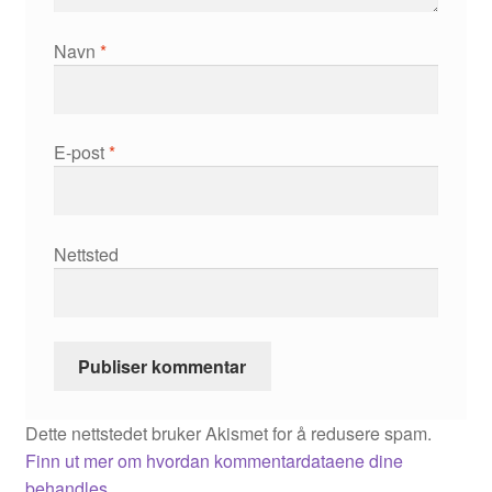
Manuele Fior
Navn
*
Martin Ernstsen
Max Estes
E-post
*
Odd Henning Skyllingstad
Nettsted
Ronny Haugeland
Roy Søbstad
Rui Tenreiro
Dette nettstedet bruker Akismet for å redusere spam.
Rune Borvik
Finn ut mer om hvordan kommentardataene dine
behandles.