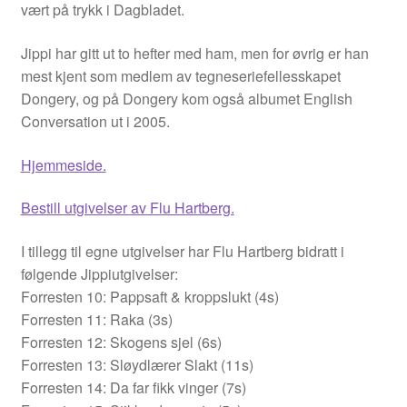
vært på trykk i Dagbladet.
Arne W. Isachsen
Jippi har gitt ut to hefter med ham, men for øvrig er han
mest kjent som medlem av tegneseriefellesskapet
Álvaro Nofuentes
Dongery, og på Dongery kom også albumet English
Conversation ut i 2005.
Øystein Runde
Hjemmeside.
Øyvind Lauvdahl
Bestill utgivelser av Flu Hartberg.
Berliac
I tillegg til egne utgivelser har Flu Hartberg bidratt i
følgende Jippiutgivelser:
Bjørn Bjarre
Forresten 10: Pappsaft & kroppslukt (4s)
Forresten 11: Raka (3s)
Bjørn Ousland
Forresten 12: Skogens sjel (6s)
Forresten 13: Sløydlærer Slakt (11s)
Christian Hartmann
Forresten 14: Da far fikk vinger (7s)