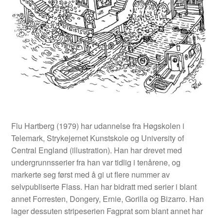
Opprørets bobler
Nyhetsbrev
Om Jippi
Kontakt
Reklamebanners
Flu Hartberg (1979) har udannelse fra Høgskolen i
Tegnere
Telemark, Strykejernet Kunstskole og University of
Central England (illustration). Han har drevet med
undergrunnsserier fra han var tidlig i tenårene, og
Andrew Page
markerte seg først med å gi ut flere nummer av
selvpubliserte Flass. Han har bidratt med serier i blant
Anja Dahle Øverbye
annet Forresten, Dongery, Ernie, Gorilla og Bizarro. Han
lager dessuten stripeserien Fagprat som blant annet har
Annette Saugestad Helland