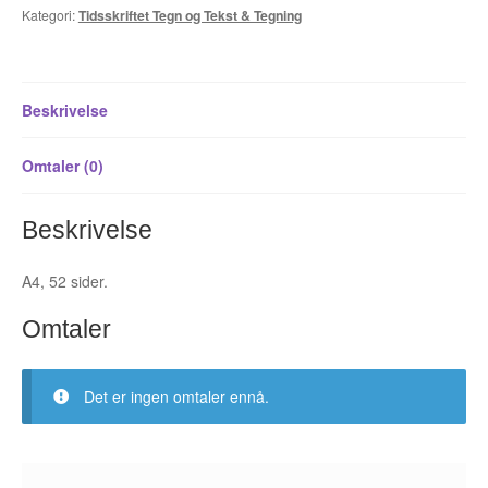
Kategori:
Tidsskriftet Tegn og Tekst & Tegning
Fedor Sapegin
Flu Hartberg
Beskrivelse
Håvard S. Johansen
Omtaler (0)
Henry Bronken
Beskrivelse
Ida Neverdahl
A4, 52 sider.
Inga Sætre
Omtaler
Jason
Jens K Styve
Det er ingen omtaler ennå.
Jim Woodring