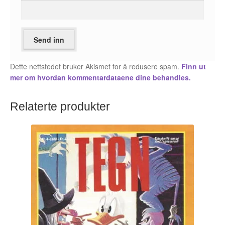
Roy Søbstad
Rui Tenreiro
Rune Borvik
Dette nettstedet bruker Akismet for å redusere spam.
Finn ut
mer om hvordan kommentardataene dine behandles.
Sigbjørn Lilleeng
Relaterte produkter
Siv Nordsveen / Silje Rønneberg Hogstad
Sven Tveit / Jarle Grinde
Thomas Falla Eriksen
Tim Ng Tvedt
Tor Ærlig
Tor Morisse