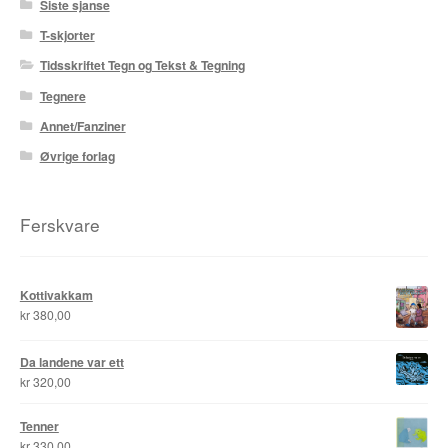
Siste sjanse
T-skjorter
Tidsskriftet Tegn og Tekst & Tegning
Tegnere
Annet/Fanziner
Øvrige forlag
Ferskvare
Kottivakkam
kr
380,00
Da landene var ett
kr
320,00
Tenner
kr
330,00