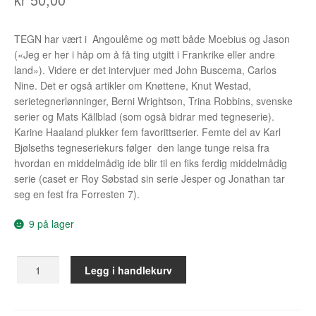
Álvaro Nofuentes
TEGN har vært i Angoulême og møtt både Moebius og Jason
Øystein Runde
(«Jeg er her i håp om å få ting utgitt i Frankrike eller andre
land»). Videre er det intervjuer med John Buscema, Carlos
Øyvind Lauvdahl
Nine. Det er også artikler om Knøttene, Knut Westad,
serietegnerlønninger, Berni Wrightson, Trina Robbins, svenske
Berliac
serier og Mats Källblad (som også bidrar med tegneserie).
Karine Haaland plukker fem favorittserier. Femte del av Karl
Bjørn Bjarre
Bjølseths tegneseriekurs følger den lange tunge reisa fra
hvordan en middelmådig ide blir til en fiks ferdig middelmådig
Bjørn Ousland
serie (caset er Roy Søbstad sin serie Jesper og Jonathan tar
seg en fest fra Forresten 7).
Christian Hartmann
9 på lager
Duplex
TEGN
Legg i handlekurv
Ellen Bergheim
45
antall
Esben S. Titland