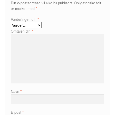
Karstein Volle
Din e-postadresse vil ikke bli publisert.
Obligatoriske felt
er merket med
*
Kirjan Waage
Vurderingen din
*
Kristian Hammerstad
Omtalen din
*
Lars Aurtande
Lene Ask
Manuele Fior
Martin Ernstsen
Max Estes
Navn
*
Odd Henning Skyllingstad
Ronny Haugeland
E-post
*