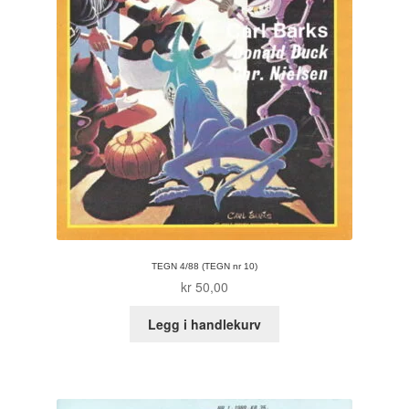
Tore Strand Olsen
Trond Ivar Hansen
Xueting Yang
Til kassen
Bekreft din ordre
Ordrebekreftelse
TEGN 4/88 (TEGN nr 10)
kr
50,00
Your Account
Legg i handlekurv