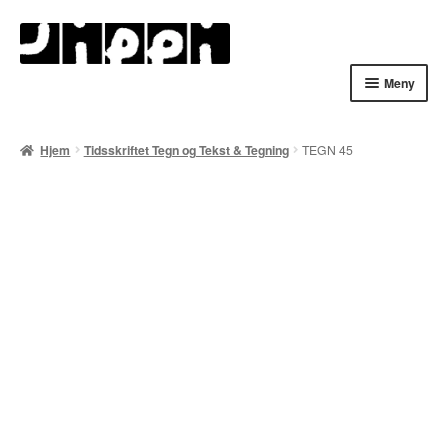
Hopp
Hopp
til
til
navigasjon
innhold
Meny
Hjem
Hjem
Tidsskriftet Tegn og Tekst & Tegning
TEGN 45
English
Handlekurv
Lenker
Min konto
Nyheter
Nyhetsarkiv