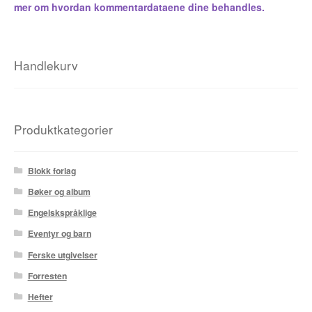
Karstein Volle
mer om hvordan kommentardataene dine behandles.
Kirjan Waage
Handlekurv
Kristian Hammerstad
Lars Aurtande
Produktkategorier
Lene Ask
Manuele Fior
Blokk forlag
Bøker og album
Martin Ernstsen
Engelskspråklige
Max Estes
Eventyr og barn
Ferske utgivelser
Odd Henning Skyllingstad
Forresten
Ronny Haugeland
Hefter