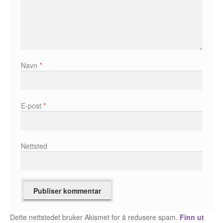
Fedor Sapegin
Flu Hartberg
Håvard S. Johansen
Navn
*
Henry Bronken
E-post
*
Ida Neverdahl
Inga Sætre
Nettsted
Jason
Jens K Styve
Jim Woodring
Dette nettstedet bruker Akismet for å redusere spam.
Finn ut