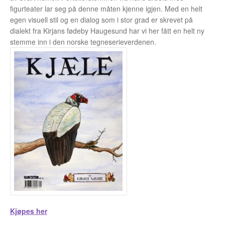
Opprørets bobler
figurteater lar seg på denne måten kjenne igjen. Med en helt
egen visuell stil og en dialog som i stor grad er skrevet på
Nyhetsbrev
dialekt fra Kirjans fødeby Haugesund har vi her fått en helt ny
stemme inn i den norske tegneserieverdenen.
Om Jippi
Kontakt
Reklamebanners
Tegnere
Andrew Page
Anja Dahle Øverbye
Annette Saugestad Helland
Kjøpes her
Arne W. Isachsen