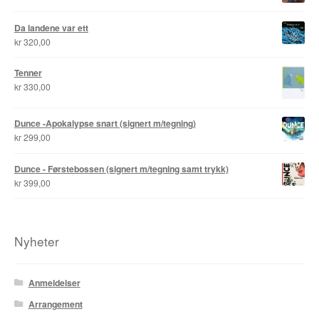
Da landene var ett
Tore Strand Olsen
kr
320,00
Trond Ivar Hansen
Tenner
kr
330,00
Xueting Yang
Dunce -Apokalypse snart (signert m/tegning)
Til kassen
kr
299,00
Bekreft din ordre
Dunce - Førstebossen (signert m/tegning samt trykk)
kr
399,00
Ordrebekreftelse
Your Account
Nyheter
Anmeldelser
Arrangement