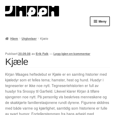
Hopp
Hopp
til
til
navigasjon
innhold
Meny
Hjem
Hjem
Utgivelser
Kjæle
English
Publisert
20.09.08
av
Erik Falk
—
Legg igjen en kommentar
Handlekurv
Kjæle
Lenker
Kirjan Waages heftedebut er Kjæle er en samling historier med
kjæledyr som et felles tema; hamster, hest og hund. Husdyr i
Min konto
tegneserier er ikke noe nytt. Tegneseriehistorien er full av
husdyr fra Snoopy til Garfield. Likevel klarer Kirjan å tilføre
Nyheter
sjangeren noe nytt. På personlig vis beskrives menneskene og
de skakkjørte familierelasjonene rundt dyrene. Figurene skildres
Nyhetsarkiv
med både varme og kjærlighet, samtidig som historiene er fulle
av svart humor. Fortellerstemmen fra hans arbeid med