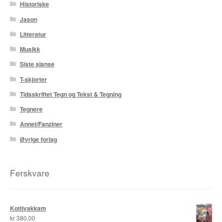
Historiske
Roy Søbstad
Jason
Litteratur
Rui Tenreiro
Musikk
Rune Borvik
Siste sjanse
T-skjorter
Sigbjørn Lilleeng
Tidsskriftet Tegn og Tekst & Tegning
Siv Nordsveen / Silje Rønneberg Hogstad
Tegnere
Annet/Fanziner
Sven Tveit / Jarle Grinde
Øvrige forlag
Thomas Falla Eriksen
Ferskvare
Tim Ng Tvedt
Tor Ærlig
Kottivakkam
kr
380,00
Tor Morisse