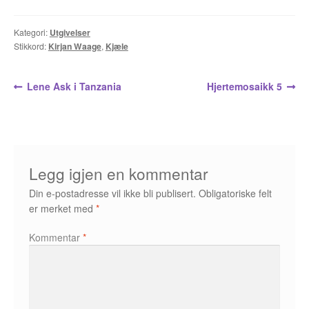
Álvaro Nofuentes
Kategori:
Utgivelser
Øystein Runde
Stikkord:
Kirjan Waage
,
Kjæle
Øyvind Lauvdahl
Innleggsnavigasjon
Forrige
Neste
Lene Ask i Tanzania
Hjertemosaikk 5
innlegg:
innlegg:
Berliac
Bjørn Bjarre
Legg igjen en kommentar
Bjørn Ousland
Din e-postadresse vil ikke bli publisert.
Obligatoriske felt
Christian Hartmann
er merket med
*
Kommentar
*
Duplex
Ellen Bergheim
Esben S. Titland