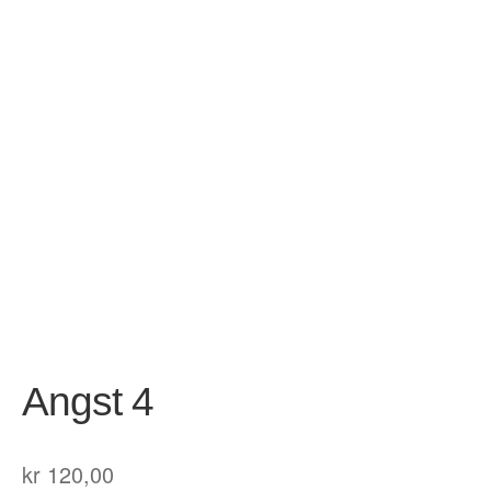
Opprørets bobler
Nyhetsbrev
Om Jippi
Kontakt
Reklamebanners
Tegnere
Andrew Page
Anja Dahle Øverbye
Angst 4
Annette Saugestad Helland
Arne W. Isachsen
kr
120,00