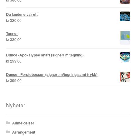
Da landene var ett
kr
320,00
Tenner
kr
330,00
Dunce -Apokalypse snart (signert m/tegning)
kr
299,00
Dunce - Førstebossen (signert m/tegning samt trykk)
kr
399,00
Nyheter
Anmeldelser
Arrangement