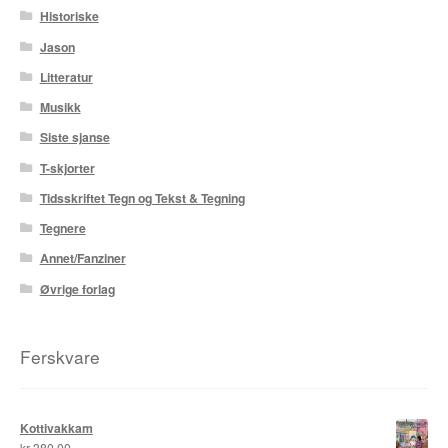
Historiske
Jason
Litteratur
Musikk
Siste sjanse
T-skjorter
Tidsskriftet Tegn og Tekst & Tegning
Tegnere
Annet/Fanziner
Øvrige forlag
Ferskvare
Kottivakkam
kr
380,00