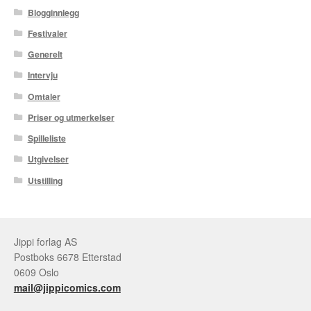
Blogginnlegg
Festivaler
Generelt
Intervju
Omtaler
Priser og utmerkelser
Spilleliste
Utgivelser
Utstilling
Jippi forlag AS
Postboks 6678 Etterstad
0609 Oslo
mail@jippicomics.com