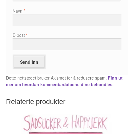
Karstein Volle
Navn
*
Kirjan Waage
Kristian Hammerstad
E-post
*
Lars Aurtande
Lene Ask
Manuele Fior
Dette nettstedet bruker Akismet for å redusere spam.
Finn ut
mer om hvordan kommentardataene dine behandles.
Martin Ernstsen
Max Estes
Relaterte produkter
Odd Henning Skyllingstad
Ronny Haugeland