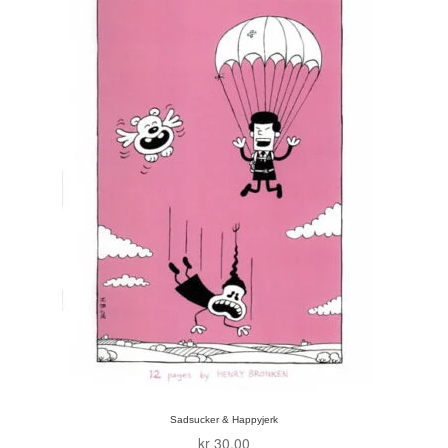
Roy Søbstad
Rui Tenreiro
Rune Borvik
Sigbjørn Lilleeng
Siv Nordsveen / Silje Rønneberg Hogstad
Sven Tveit / Jarle Grinde
Thomas Falla Eriksen
Tim Ng Tvedt
Tor Ærlig
Sadsucker & Happyjerk
kr
30,00
Tor Morisse