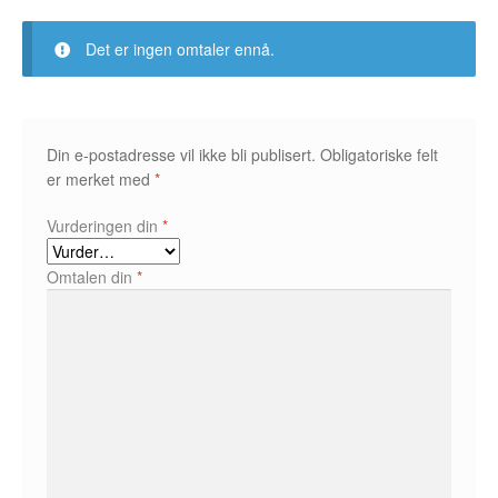
Fedor Sapegin
Det er ingen omtaler ennå.
Flu Hartberg
Håvard S. Johansen
Din e-postadresse vil ikke bli publisert.
Obligatoriske felt
er merket med
*
Henry Bronken
Vurderingen din
*
Ida Neverdahl
Omtalen din
*
Inga Sætre
Jason
Jens K Styve
Jim Woodring