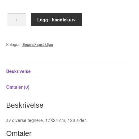
Álvaro Nofuentes
Angst
Legg i handlekurv
Øystein Runde
4
antall
Øyvind Lauvdahl
Kategori:
Engelskspråklige
Berliac
Bjørn Bjarre
Beskrivelse
Bjørn Ousland
Omtaler (0)
Christian Hartmann
Beskrivelse
Duplex
av diverse tegnere, 17X24 cm, 128 sider.
Ellen Bergheim
Omtaler
Esben S. Titland