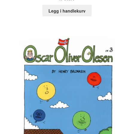
Legg i handlekurv
Tore Strand Olsen
Trond Ivar Hansen
Xueting Yang
Til kassen
Bekreft din ordre
Ordrebekreftelse
Your Account