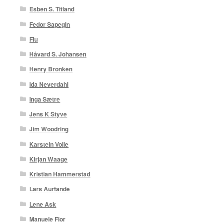
Esben S. Titland
Fedor Sapegin
Flu
Håvard S. Johansen
Henry Bronken
Ida Neverdahl
Inga Sætre
Jens K Styve
Jim Woodring
Karstein Volle
Kirjan Waage
Kristian Hammerstad
Lars Aurtande
Lene Ask
Manuele Fior