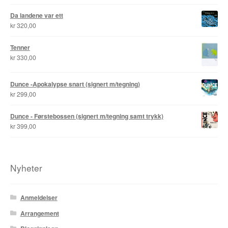
Da landene var ett
kr
320,00
Tenner
kr
330,00
Dunce -Apokalypse snart (signert m/tegning)
kr
299,00
Dunce - Førstebossen (signert m/tegning samt trykk)
kr
399,00
Nyheter
Anmeldelser
Arrangement