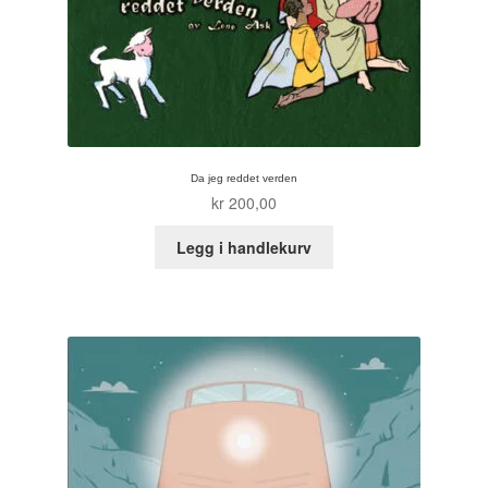
Tore Strand Olsen
Trond Ivar Hansen
Xueting Yang
Da jeg reddet verden
Til kassen
kr
200,00
Legg i handlekurv
Bekreft din ordre
Ordrebekreftelse
Your Account