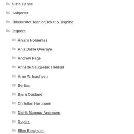
Siste sjanse
T-skjorter
Tidsskriftet Tegn og Tekst & Tegning
Tegnere
Álvaro Nofuentes
Anja Dahle Øverbye
Andrew Page
Annette Saugestad Helland
Arne W. Isachsen
Berliac
Bjørn Ousland
Christian Hartmann
Didrik Magnus-Andresen
Duplex
Ellen Bergheim