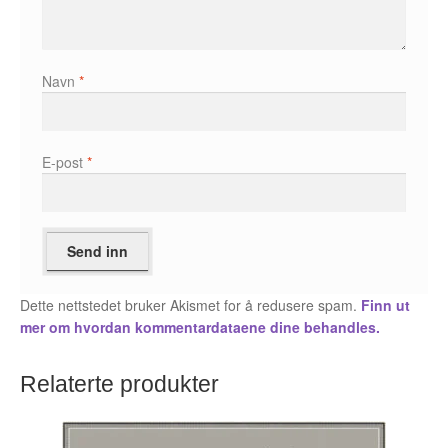
Karstein Volle
Kirjan Waage
Navn
*
Kristian Hammerstad
Lars Aurtande
E-post
*
Lene Ask
Manuele Fior
Martin Ernstsen
Dette nettstedet bruker Akismet for å redusere spam.
Finn ut
mer om hvordan kommentardataene dine behandles.
Max Estes
Odd Henning Skyllingstad
Relaterte produkter
Ronny Haugeland