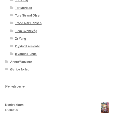
Tor Morisse
Tore Strand Olsen
Trond Ivar Hansen
Tuva Synnevåg
Xt Yang
Øyvind Lauvdahl
Øystein Runde
Annet/Fanziner
Øvrige forlag
Ferskvare
Kottivakkam
kr
380,00