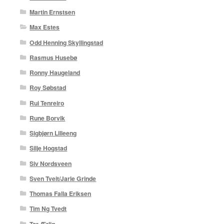
Martin Ernstsen
Max Estes
Odd Henning Skyllingstad
Rasmus Husebø
Ronny Haugeland
Roy Søbstad
Rui Tenreiro
Rune Borvik
Sigbjørn Lilleeng
Silje Hogstad
Siv Nordsveen
Sven Tveit/Jarle Grinde
Thomas Falla Eriksen
Tim Ng Tvedt
Tor Ærlig