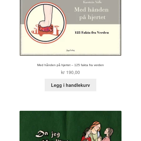
Roy Søbstad
Rui Tenreiro
Rune Borvik
Sigbjørn Lilleeng
Siv Nordsveen / Silje Rønneberg Hogstad
Med hånden på hjertet – 125 fakta fra verden
kr
190,00
Sven Tveit / Jarle Grinde
Legg i handlekurv
Thomas Falla Eriksen
Tim Ng Tvedt
Tor Ærlig
Tor Morisse