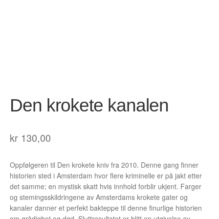
Opprørets bobler
Nyhetsbrev
Om Jippi
Kontakt
Reklamebanners
Den krokete kanalen
Tegnere
kr
130,00
Andrew Page
Anja Dahle Øverbye
Oppfølgeren til Den krokete kniv fra 2010. Denne gang finner
historien sted i Amsterdam hvor flere kriminelle er på jakt etter
Annette Saugestad Helland
det samme; en mystisk skatt hvis innhold forblir ukjent. Farger
og stemingsskildringene av Amsterdams krokete gater og
Arne W. Isachsen
kanaler danner et perfekt bakteppe til denne finurlige historien
om grådighet og død. Sluttresultatet er blitt en utgivelse av