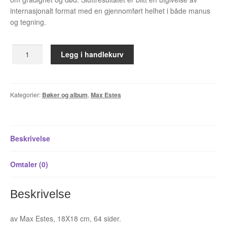
Álvaro Nofuentes
internasjonalt format med en gjennomført helhet i både manus
og tegning.
Øystein Runde
Den
Legg i handlekurv
Øyvind Lauvdahl
krokete
kanalen
Berliac
antall
Kategorier:
Bøker og album
,
Max Estes
Bjørn Bjarre
Bjørn Ousland
Beskrivelse
Christian Hartmann
Omtaler (0)
Duplex
Beskrivelse
Ellen Bergheim
av Max Estes, 18X18 cm, 64 sider.
Esben S. Titland