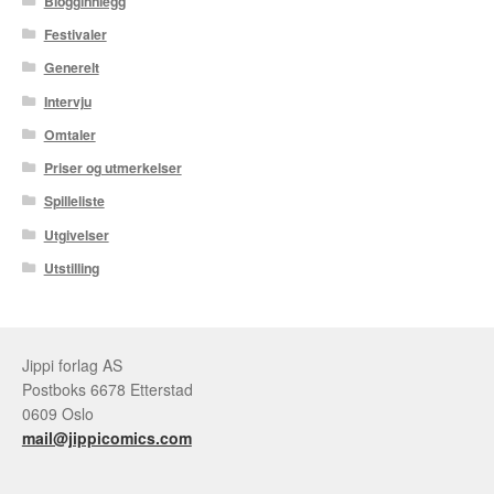
Blogginnlegg
Festivaler
Generelt
Intervju
Omtaler
Priser og utmerkelser
Spilleliste
Utgivelser
Utstilling
Jippi forlag AS
Postboks 6678 Etterstad
0609 Oslo
mail@jippicomics.com