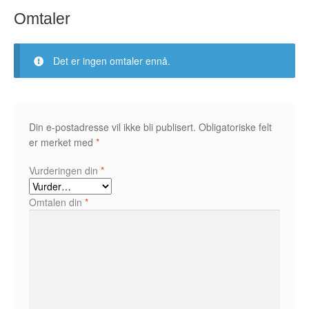
Omtaler
Fedor Sapegin
Flu Hartberg
Det er ingen omtaler ennå.
Håvard S. Johansen
Henry Bronken
Din e-postadresse vil ikke bli publisert.
Obligatoriske felt
er merket med
*
Ida Neverdahl
Vurderingen din
*
Inga Sætre
Omtalen din
*
Jason
Jens K Styve
Jim Woodring