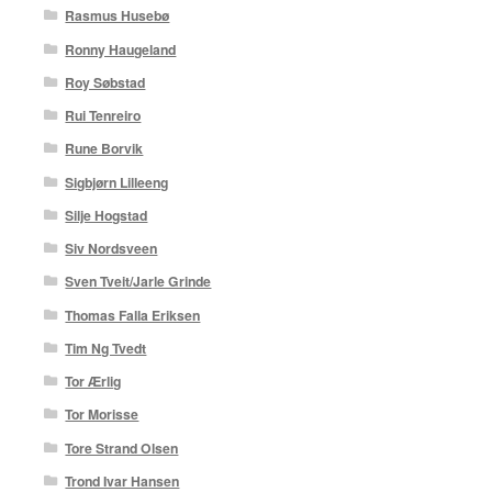
Rasmus Husebø
Ronny Haugeland
Roy Søbstad
Rui Tenreiro
Rune Borvik
Sigbjørn Lilleeng
Silje Hogstad
Siv Nordsveen
Sven Tveit/Jarle Grinde
Thomas Falla Eriksen
Tim Ng Tvedt
Tor Ærlig
Tor Morisse
Tore Strand Olsen
Trond Ivar Hansen