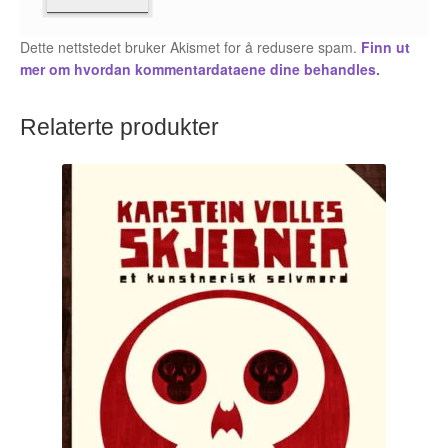
Karstein Volle
Dette nettstedet bruker Akismet for å redusere spam.
Finn ut
Kirjan Waage
mer om hvordan kommentardataene dine behandles.
Kristian Hammerstad
Relaterte produkter
Lars Aurtande
Lene Ask
Manuele Fior
Martin Ernstsen
Max Estes
Odd Henning Skyllingstad
Ronny Haugeland