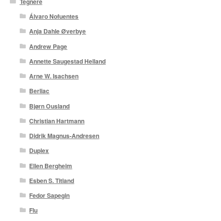
Tegnere
Álvaro Nofuentes
Anja Dahle Øverbye
Andrew Page
Annette Saugestad Helland
Arne W. Isachsen
Berliac
Bjørn Ousland
Christian Hartmann
Didrik Magnus-Andresen
Duplex
Ellen Bergheim
Esben S. Titland
Fedor Sapegin
Flu