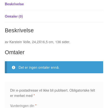
Beskrivelse
antall
Álvaro Nofuentes
Øystein Runde
Omtaler (0)
Øyvind Lauvdahl
Beskrivelse
Berliac
av Karstein Volle, 24,2X16,5 cm, 136 sider.
Bjørn Bjarre
Omtaler
Bjørn Ousland
Det er ingen omtaler ennå.
Christian Hartmann
Duplex
Din e-postadresse vil ikke bli publisert.
Obligatoriske felt
Ellen Bergheim
er merket med
*
Vurderingen din
*
Esben S. Titland