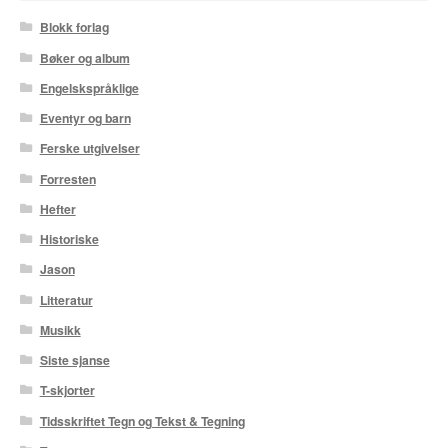
Blokk forlag
Bøker og album
Engelskspråklige
Eventyr og barn
Ferske utgivelser
Forresten
Hefter
Historiske
Jason
Litteratur
Musikk
Siste sjanse
T-skjorter
Tidsskriftet Tegn og Tekst & Tegning