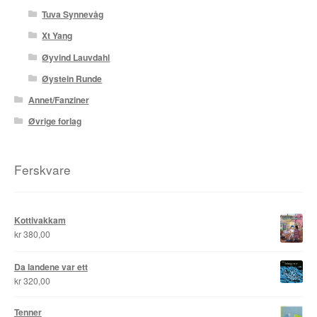
Tuva Synnevåg
Xt Yang
Øyvind Lauvdahl
Øystein Runde
Annet/Fanziner
Øvrige forlag
Ferskvare
Kottivakkam
kr
380,00
Da landene var ett
kr
320,00
Tenner