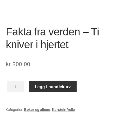
Opprørets bobler
Nyhetsbrev
Om Jippi
Fakta fra verden – Ti
Kontakt
kniver i hjertet
Reklamebanners
kr
200,00
Tegnere
Andrew Page
Fakta
Legg i handlekurv
fra
Anja Dahle Øverbye
verden
-
Annette Saugestad Helland
Ti
Kategorier:
Bøker og album
,
Karstein Volle
kniver
i
Arne W. Isachsen
hjertet