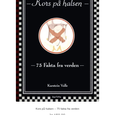
Tore Strand Olsen
Trond Ivar Hansen
Xueting Yang
Til kassen
Bekreft din ordre
Ordrebekreftelse
Your Account
Kors på halsen – 75 fakta fra verden
kr
150,00