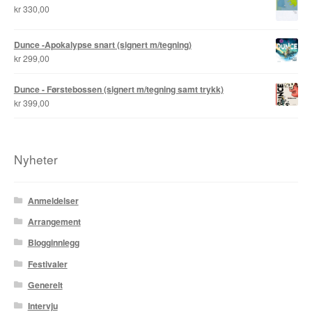
kr
330,00
Dunce -Apokalypse snart (signert m/tegning)
kr
299,00
Dunce - Førstebossen (signert m/tegning samt trykk)
kr
399,00
Nyheter
Anmeldelser
Arrangement
Blogginnlegg
Festivaler
Generelt
Intervju