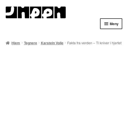
Hopp
Hopp
til
til
navigasjon
innhold
Meny
Hjem
Hjem
Tegnere
Karstein Volle
Fakta fra verden – Ti kniver i hjertet
English
Handlekurv
Lenker
Min konto
Nyheter
Nyhetsarkiv