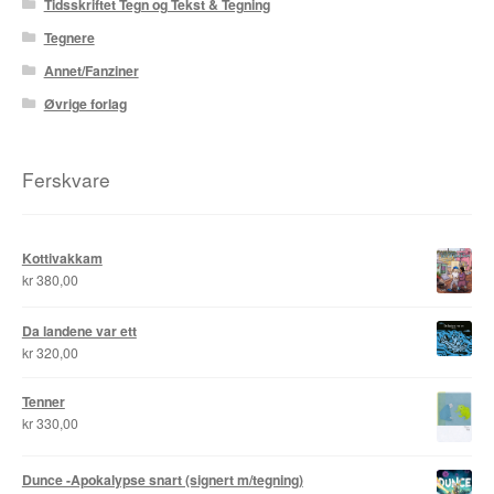
Tidsskriftet Tegn og Tekst & Tegning
Tegnere
Annet/Fanziner
Øvrige forlag
Ferskvare
Kottivakkam
kr
380,00
Da landene var ett
kr
320,00
Tenner
kr
330,00
Dunce -Apokalypse snart (signert m/tegning)