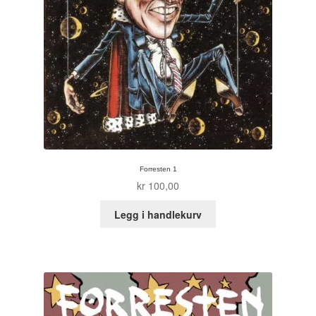
Tore Strand Olsen
Trond Ivar Hansen
Xueting Yang
Til kassen
Bekreft din ordre
Forresten 1
kr
100,00
Ordrebekreftelse
Legg i handlekurv
Your Account