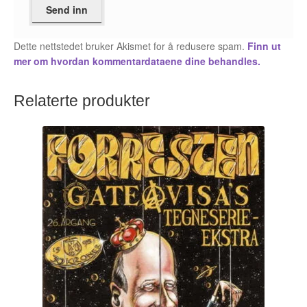
Roy Søbstad
Dette nettstedet bruker Akismet for å redusere spam.
Finn ut
Rui Tenreiro
mer om hvordan kommentardataene dine behandles.
Rune Borvik
Relaterte produkter
Sigbjørn Lilleeng
Siv Nordsveen / Silje Rønneberg Hogstad
Sven Tveit / Jarle Grinde
Thomas Falla Eriksen
Tim Ng Tvedt
Tor Ærlig
Tor Morisse