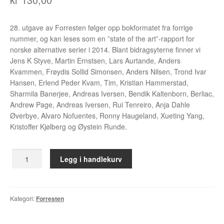
Álvaro Nofuentes
28. utgave av Forresten følger opp bokformatet fra forrige
Øystein Runde
nummer, og kan leses som en ”state of the art”-rapport for
norske alternative serier i 2014. Blant bidragsyterne finner vi
Øyvind Lauvdahl
Jens K Styve, Martin Ernstsen, Lars Aurtande, Anders
Kvammen, Frøydis Sollid Simonsen, Anders Nilsen, Trond Ivar
Berliac
Hansen, Erlend Peder Kvam, Tim, Kristian Hammerstad,
Sharmila Banerjee, Andreas Iversen, Bendik Kaltenborn, Berliac,
Bjørn Bjarre
Andrew Page, Andreas Iversen, Rui Tenreiro, Anja Dahle
Øverbye, Alvaro Nofuentes, Ronny Haugeland, Xueting Yang,
Bjørn Ousland
Kristoffer Kjølberg og Øystein Runde.
Christian Hartmann
Forresten
Legg i handlekurv
28
Duplex
antall
Ellen Bergheim
Kategori:
Forresten
Esben S. Titland