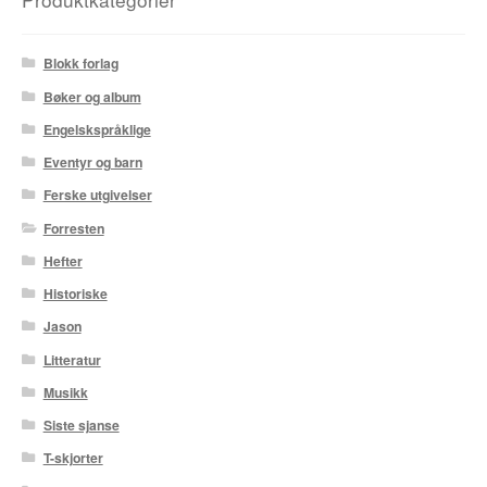
Blokk forlag
Bøker og album
Engelskspråklige
Eventyr og barn
Ferske utgivelser
Forresten
Hefter
Historiske
Jason
Litteratur
Musikk
Siste sjanse
T-skjorter