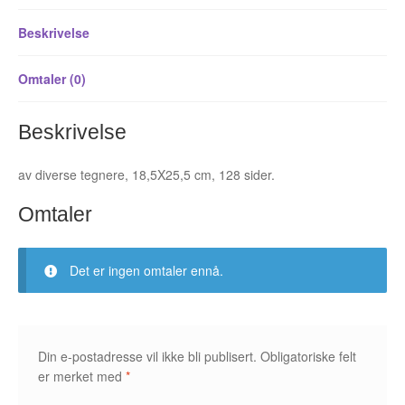
Beskrivelse
Fedor Sapegin
Flu Hartberg
Omtaler (0)
Håvard S. Johansen
Beskrivelse
Henry Bronken
av diverse tegnere, 18,5X25,5 cm, 128 sider.
Ida Neverdahl
Omtaler
Inga Sætre
Det er ingen omtaler ennå.
Jason
Jens K Styve
Din e-postadresse vil ikke bli publisert.
Obligatoriske felt
Jim Woodring
er merket med
*