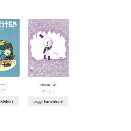
ten 7
Forresten 24
,00
kr
50,00
ndlekurv
Legg i handlekurv