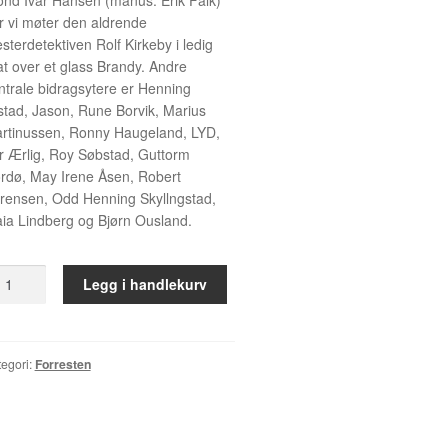
r vi møter den aldrende
sterdetektiven Rolf Kirkeby i ledig
at over et glass Brandy. Andre
ntrale bidragsytere er Henning
stad, Jason, Rune Borvik, Marius
rtinussen, Ronny Haugeland, LYD,
r Ærlig, Roy Søbstad, Guttorm
rdø, May Irene Åsen, Robert
rensen, Odd Henning Skyllngstad,
ia Lindberg og Bjørn Ousland.
rresten
Legg i handlekurv
all
egori:
Forresten