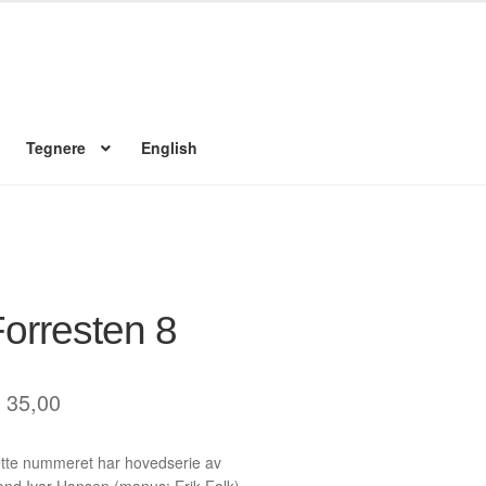
Tegnere
English
 konto
Nyheter
Nyhetsarkiv
Nyhetsbrev
Om Jippi
Reklamebanners
Ordrebekreftelse
Your Account
orresten 8
35,00
tte nummeret har hovedserie av
ond Ivar Hansen (manus: Erik Falk)