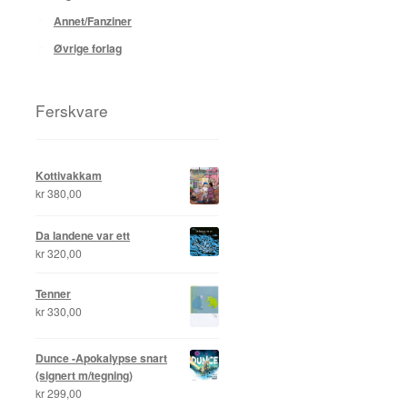
Annet/Fanziner
Øvrige forlag
Ferskvare
Kottivakkam
kr
380,00
Da landene var ett
kr
320,00
Tenner
kr
330,00
Dunce -Apokalypse snart
(signert m/tegning)
kr
299,00