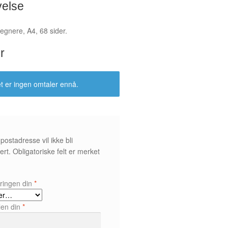
velse
tegnere, A4, 68 sider.
r
t er ingen omtaler ennå.
postadresse vil ikke bli
ert.
Obligatoriske felt er merket
*
ringen din
*
len din
*