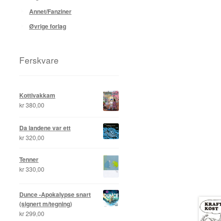
Annet/Fanziner
Øvrige forlag
Ferskvare
Kottivakkam
kr
380,00
Da landene var ett
kr
320,00
Tenner
kr
330,00
Dunce -Apokalypse snart
(signert m/tegning)
kr
299,00