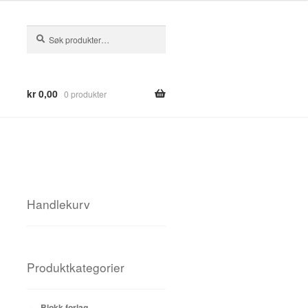
Søk
Søk
etter:
kr
0,00
0 produkter
Handlekurv
Produktkategorier
Blokk forlag