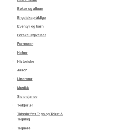
Bøker og album
Engelskspråklige
Eventyr og barn
Ferske utgivelser
Forresten
Hefter
Historiske
Jason
Litteratur
Musikk
Siste sjanse
T-skjorter
Tidsskriftet Tegn og Tekst &
Tegning
Tegnere