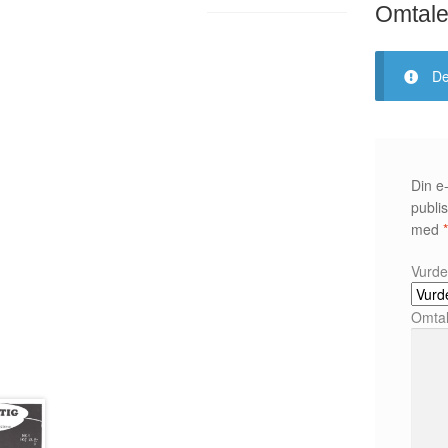
Omtale
De
Din e-
publis
med
Vurde
Omta