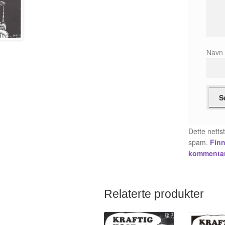
Nav
Dette netts
spam.
Finn
kommentar
Relaterte produkter