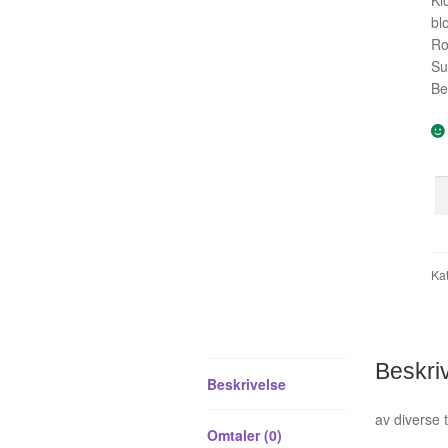
bl
Ro
Su
Be
Kra
Ko
5
ant
Kat
Beskri
Beskrivelse
av diverse 
Omtaler (0)