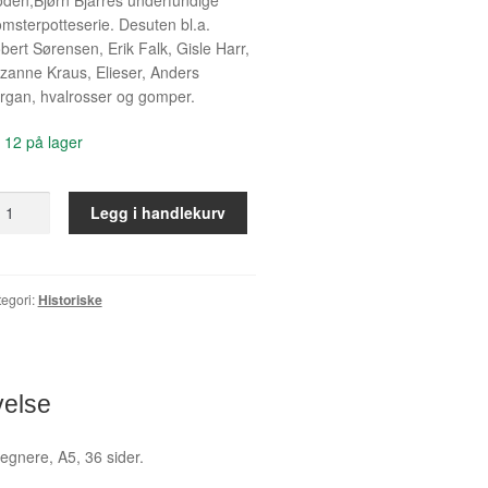
omsterpotteserie. Desuten bl.a.
bert Sørensen, Erik Falk, Gisle Harr,
zanne Kraus, Elieser, Anders
rgan, hvalrosser og gomper.
12 på lager
ftig
Legg i handlekurv
st
all
egori:
Historiske
velse
tegnere, A5, 36 sider.