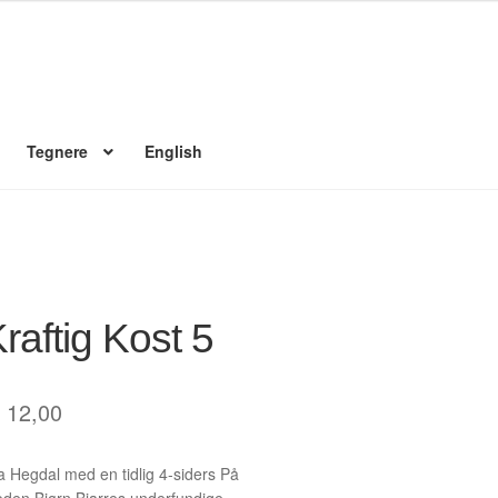
Tegnere
English
 konto
Nyheter
Nyhetsarkiv
Nyhetsbrev
Om Jippi
Reklamebanners
Ordrebekreftelse
Your Account
raftig Kost 5
12,00
a Hegdal med en tidlig 4-siders På
oden,Bjørn Bjarres underfundige