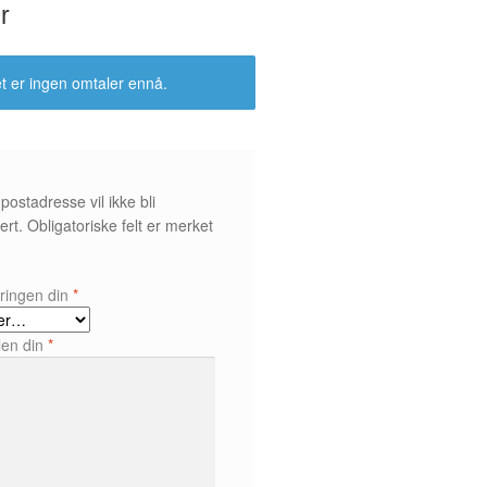
r
t er ingen omtaler ennå.
postadresse vil ikke bli
ert.
Obligatoriske felt er merket
*
ringen din
*
len din
*