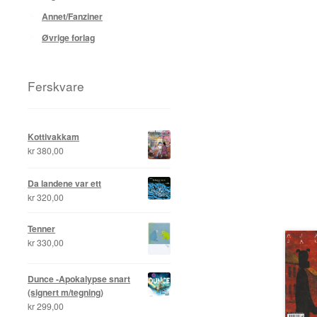
Annet/Fanziner
Øvrige forlag
Ferskvare
Kottivakkam
kr
380,00
Da landene var ett
kr
320,00
Tenner
kr
330,00
Dunce -Apokalypse snart
(signert m/tegning)
kr
299,00