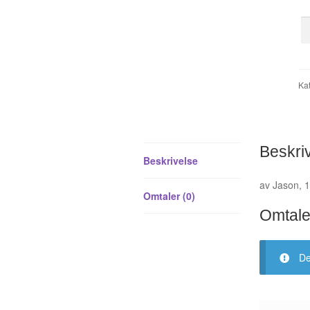
Mj
Mj
9
ant
Kat
Beskri
Beskrivelse
av Jason, 1
Omtaler (0)
Omtale
De