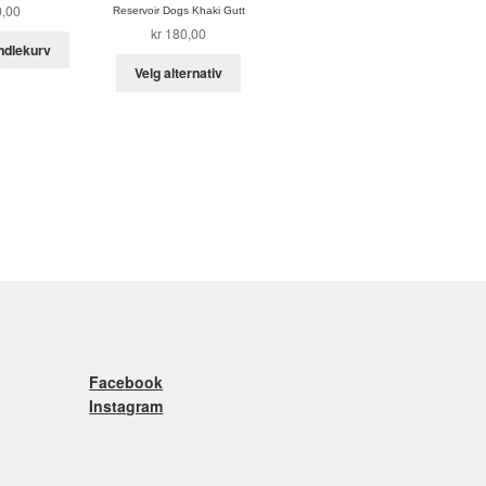
,00
Reservoir Dogs Khaki Gutt
kr
180,00
ndlekurv
Dette
Velg alternativ
produktet
har
flere
varianter.
Alternativene
kan
velges
på
produktsiden
Facebook
Instagram