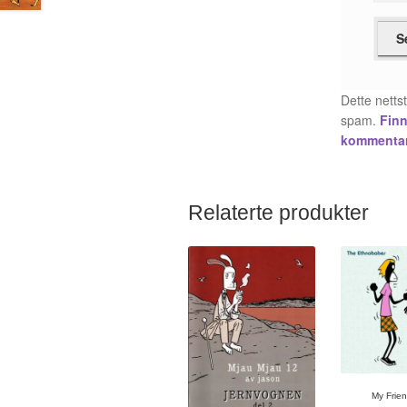
Dette netts
spam.
Finn
kommentar
Relaterte produkter
My Frie