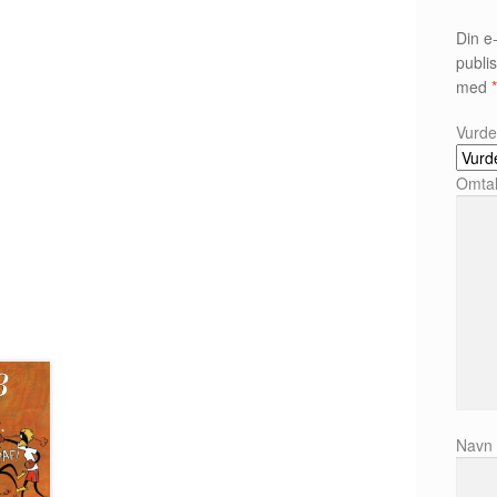
Din e-
publis
med
Vurde
Omta
Nav