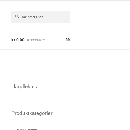
Søk
Søk
etter:
kr
0,00
0 produkter
Handlekurv
Produktkategorier
Blokk forlag