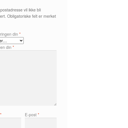
postadresse vil ikke bli
ert.
Obligatoriske felt er merket
*
ringen din
*
len din
*
n
*
E-post
*