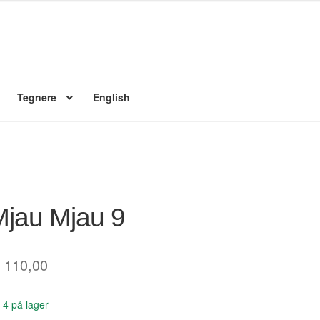
Tegnere
English
 konto
Nyheter
Nyhetsarkiv
Nyhetsbrev
Om Jippi
Reklamebanners
Ordrebekreftelse
Your Account
Mjau Mjau 9
110,00
4 på lager