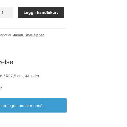
au
Legg i handlekurv
au
all
egorier:
Jason
,
Siste sjanse
velse
8,5X27,5 cm, 44 sider.
r
t er ingen omtaler ennå.