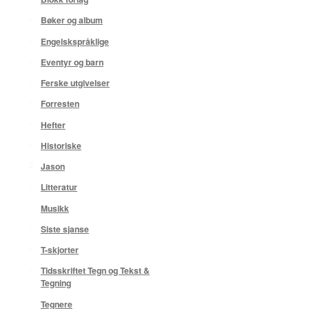
Bøker og album
Engelskspråklige
Eventyr og barn
Ferske utgivelser
Forresten
Hefter
Historiske
Jason
Litteratur
Musikk
Siste sjanse
T-skjorter
Tidsskriftet Tegn og Tekst &
Tegning
Tegnere