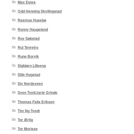
Max Estes
Odd Henning Skyllingstad
Rasmus Husebø
Ronny Haugeland
Roy Søbstad
Rui Tenreiro
Rune Borvik
Sigbjørn Lilleeng
Silje Hogstad
Siv Nordsveen
Sven Tveit/Jarle Grinde
Thomas Falla Eriksen
Tim Ng Tvedt
Tor Ærlig
Tor Morisse