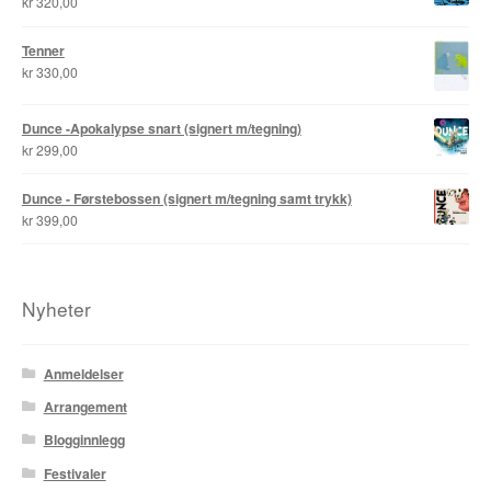
kr
320,00
Tenner
kr
330,00
Dunce -Apokalypse snart (signert m/tegning)
kr
299,00
Dunce - Førstebossen (signert m/tegning samt trykk)
kr
399,00
Nyheter
Anmeldelser
Arrangement
Blogginnlegg
Festivaler