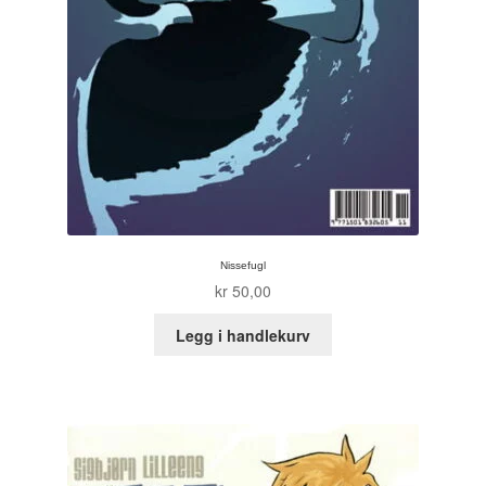
Tore Strand Olsen
Trond Ivar Hansen
Xueting Yang
Til kassen
Bekreft din ordre
Nissefugl
kr
50,00
Ordrebekreftelse
Legg i handlekurv
Your Account