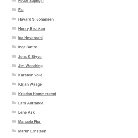
Fedor Sapegin
Flu
Håvard S. Johansen
Henry Bronken
Ida Neverdahl
Inga Sætre
Jens K Styve
Jim Woodring
Karstein Volle
Kirjan Waage
Kristian Hammerstad
Lars Aurtande
Lene Ask
Manuele Fior
Martin Ernstsen