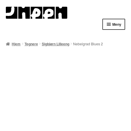
Hopp
Hopp
til
til
navigasjon
innhold
Meny
Hjem
Hjem
Tegnere
Sigbjørn Lilleeng
Nebelgrad Blues 2
English
Handlekurv
Lenker
Min konto
Nyheter
Nyhetsarkiv