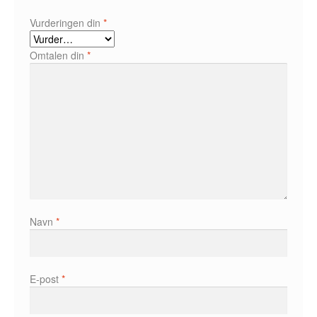
Karstein Volle
Vurderingen din
*
Kirjan Waage
Omtalen din
*
Kristian Hammerstad
Lars Aurtande
Lene Ask
Manuele Fior
Martin Ernstsen
Navn
*
Max Estes
Odd Henning Skyllingstad
E-post
*
Ronny Haugeland