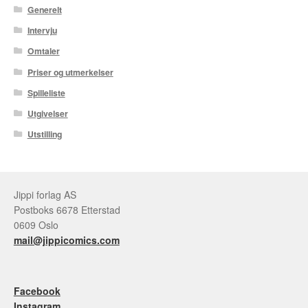
Generelt
Intervju
Omtaler
Priser og utmerkelser
Spilleliste
Utgivelser
Utstilling
Jippi forlag AS
Postboks 6678 Etterstad
0609 Oslo
mail@jippicomics.com
Facebook
Instagram