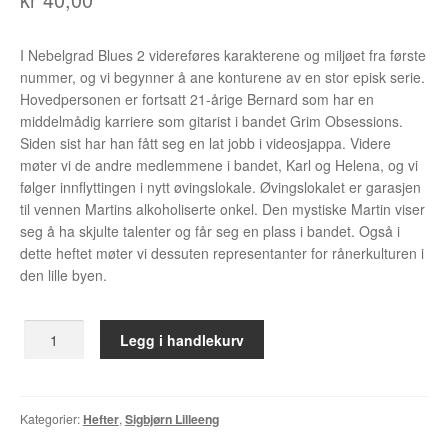
Álvaro Nofuentes
I Nebelgrad Blues 2 videreføres karakterene og miljøet fra første
Øystein Runde
nummer, og vi begynner å ane konturene av en stor episk serie.
Hovedpersonen er fortsatt 21-årige Bernard som har en
Øyvind Lauvdahl
middelmådig karriere som gitarist i bandet Grim Obsessions.
Siden sist har han fått seg en lat jobb i videosjappa. Videre
Berliac
møter vi de andre medlemmene i bandet, Karl og Helena, og vi
følger innflyttingen i nytt øvingslokale. Øvingslokalet er garasjen
Bjørn Bjarre
til vennen Martins alkoholiserte onkel. Den mystiske Martin viser
seg å ha skjulte talenter og får seg en plass i bandet. Også i
Bjørn Ousland
dette heftet møter vi dessuten representanter for rånerkulturen i
den lille byen.
Christian Hartmann
Nebelgrad
Legg i handlekurv
Duplex
Blues
2
Ellen Bergheim
antall
Kategorier:
Hefter
,
Sigbjørn Lilleeng
Esben S. Titland