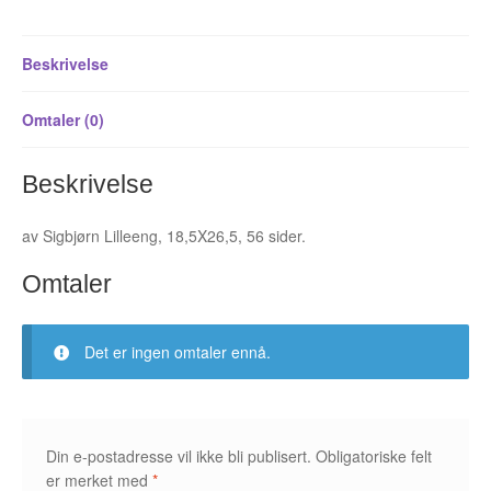
Fedor Sapegin
Beskrivelse
Flu Hartberg
Omtaler (0)
Håvard S. Johansen
Beskrivelse
Henry Bronken
av Sigbjørn Lilleeng, 18,5X26,5, 56 sider.
Ida Neverdahl
Omtaler
Inga Sætre
Jason
Det er ingen omtaler ennå.
Jens K Styve
Jim Woodring
Din e-postadresse vil ikke bli publisert.
Obligatoriske felt
er merket med
*