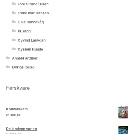
Tore Strand Olsen
Trond Ivar Hansen
Tuva Synnevåg
Xt Yang
Øyvind Lauvdahl
Øystein Runde
Annet/Fanziner
Øvrige forlag
Ferskvare
Kottivakkam
kr
380,00
Da landene var ett