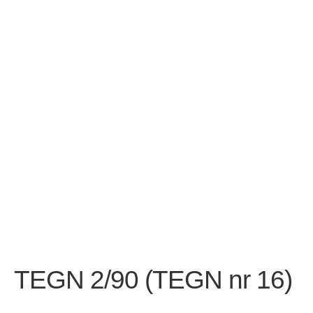
Opprørets bobler
Nyhetsbrev
Om Jippi
Kontakt
Reklamebanners
Tegnere
Andrew Page
Anja Dahle Øverbye
Annette Saugestad Helland
TEGN 2/90 (TEGN nr 16)
Arne W. Isachsen