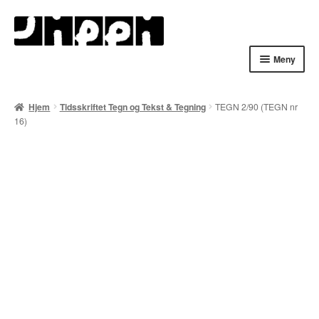
Hopp
Hopp
til
til
navigasjon
innhold
Meny
Hjem
Hjem
Tidsskriftet Tegn og Tekst & Tegning
TEGN 2/90 (TEGN nr
16)
English
Handlekurv
Lenker
Min konto
Nyheter
Nyhetsarkiv