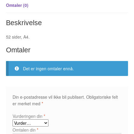
Omtaler (0)
Fedor Sapegin
Beskrivelse
Flu Hartberg
52 sider, A4.
Håvard S. Johansen
Omtaler
Henry Bronken
Ida Neverdahl
Det er ingen omtaler ennå.
Inga Sætre
Jason
Din e-postadresse vil ikke bli publisert.
Obligatoriske felt
er merket med
*
Jens K Styve
Vurderingen din
*
Jim Woodring
Omtalen din
*