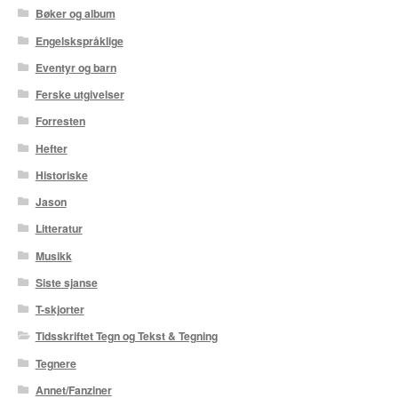
Bøker og album
Engelskspråklige
Eventyr og barn
Ferske utgivelser
Forresten
Hefter
Historiske
Jason
Litteratur
Musikk
Siste sjanse
T-skjorter
Tidsskriftet Tegn og Tekst & Tegning
Tegnere
Annet/Fanziner