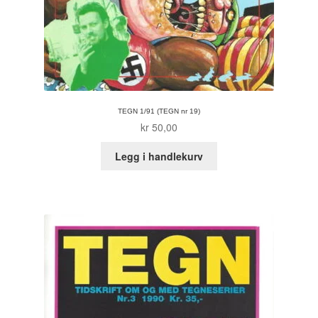
Tore Strand Olsen
Trond Ivar Hansen
Xueting Yang
TEGN 1/91 (TEGN nr 19)
kr
50,00
Til kassen
Legg i handlekurv
Bekreft din ordre
Ordrebekreftelse
Your Account