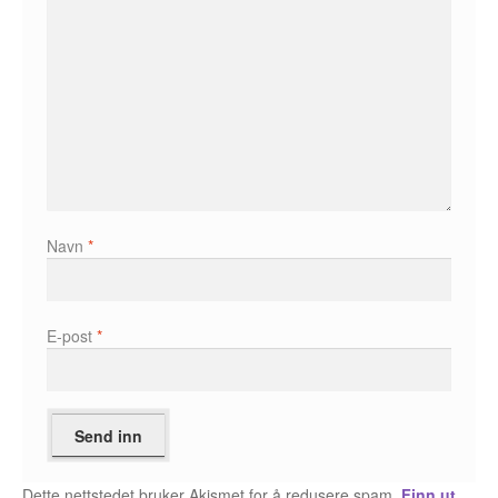
Karstein Volle
Kirjan Waage
Kristian Hammerstad
Lars Aurtande
Lene Ask
Navn
*
Manuele Fior
Martin Ernstsen
E-post
*
Max Estes
Odd Henning Skyllingstad
Ronny Haugeland
Dette nettstedet bruker Akismet for å redusere spam.
Finn ut