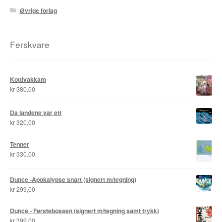
Øvrige forlag
Ferskvare
Kottivakkam
kr
380,00
Da landene var ett
kr
320,00
Tenner
kr
330,00
Dunce -Apokalypse snart (signert m/tegning)
kr
299,00
Dunce - Førstebossen (signert m/tegning samt trykk)
kr
399,00