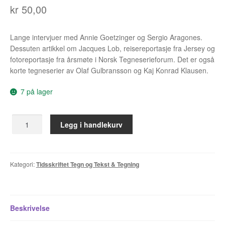
kr
50,00
Álvaro Nofuentes
Øystein Runde
Lange intervjuer med Annie Goetzinger og Sergio Aragones.
Dessuten artikkel om Jacques Lob, reisereportasje fra Jersey og
Øyvind Lauvdahl
fotoreportasje fra årsmøte i Norsk Tegneserieforum. Det er også
korte tegneserier av Olaf Gulbransson og Kaj Konrad Klausen.
Berliac
7 på lager
Bjørn Bjarre
TEGN
Legg i handlekurv
Bjørn Ousland
2/90
(TEGN
Christian Hartmann
nr
16)
Kategori:
Tidsskriftet Tegn og Tekst & Tegning
Duplex
antall
Ellen Bergheim
Beskrivelse
Esben S. Titland