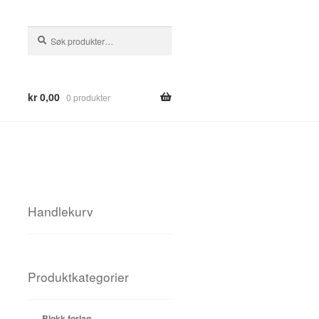
Søk
Søk
etter:
kr
0,00
0 produkter
Handlekurv
Produktkategorier
Blokk forlag