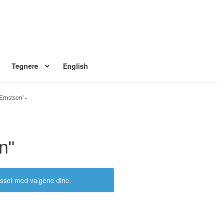
Tegnere
English
 konto
Nyheter
Nyhetsarkiv
Nyhetsbrev
Om Jippi
Reklamebanners
 Ernstsen"»
Ordrebekreftelse
Your Account
n"
sset med valgene dine.