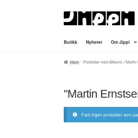
Hopp
Hopp
til
til
navigasjon
innhold
Butikk
Nyheter
Om Jippi
Hjem
English
Handlekurv
Lenker
Min
Hjem
Produkter med stikkord «"Martin
Tegnere
Til kassen
Bekreft din ordre
"Martin Ernstse
Fant ingen produkter som pa