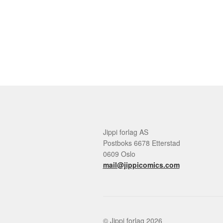
Jippi forlag AS
Postboks 6678 Etterstad
0609 Oslo
mail@jippicomics.com
© Jippi forlag 2026