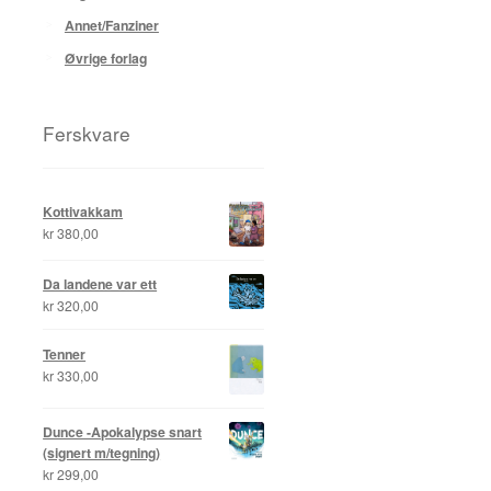
Annet/Fanziner
Øvrige forlag
Ferskvare
Kottivakkam
kr
380,00
Da landene var ett
kr
320,00
Tenner
kr
330,00
Dunce -Apokalypse snart
(signert m/tegning)
kr
299,00