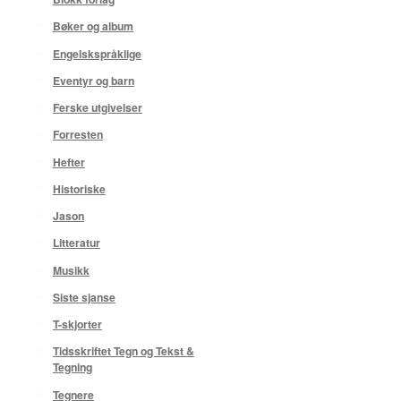
Bøker og album
Engelskspråklige
Eventyr og barn
Ferske utgivelser
Forresten
Hefter
Historiske
Jason
Litteratur
Musikk
Siste sjanse
T-skjorter
Tidsskriftet Tegn og Tekst &
Tegning
Tegnere