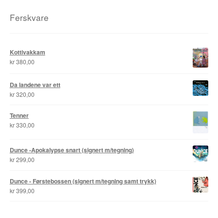
Roy Søbstad
Ferskvare
Rui Tenreiro
Kottivakkam
Rune Borvik
kr
380,00
Sigbjørn Lilleeng
Da landene var ett
kr
320,00
Siv Nordsveen / Silje Rønneberg Hogstad
Tenner
Sven Tveit / Jarle Grinde
kr
330,00
Thomas Falla Eriksen
Dunce -Apokalypse snart (signert m/tegning)
kr
299,00
Tim Ng Tvedt
Dunce - Førstebossen (signert m/tegning samt trykk)
kr
399,00
Tor Ærlig
Tor Morisse