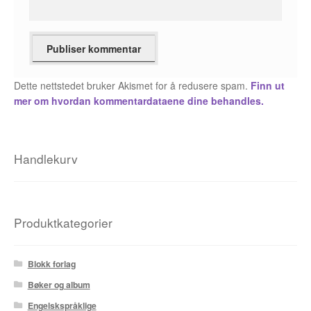
Fedor Sapegin
Flu Hartberg
Dette nettstedet bruker Akismet for å redusere spam.
Finn ut
Håvard S. Johansen
mer om hvordan kommentardataene dine behandles.
Henry Bronken
Ida Neverdahl
Handlekurv
Inga Sætre
Jason
Produktkategorier
Jens K Styve
Blokk forlag
Jim Woodring
Bøker og album
Engelskspråklige