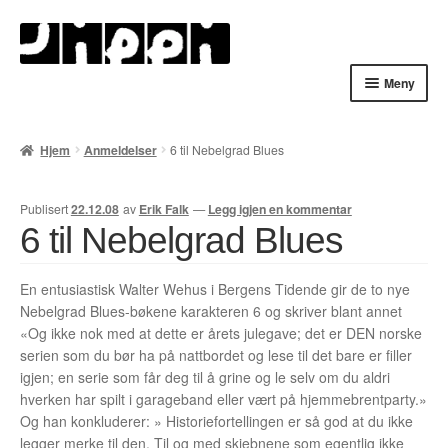
Hopp
Hopp
til
til
navigasjon
innhold
Meny
Hjem
Hjem
Anmeldelser
6 til Nebelgrad Blues
English
Publisert
22.12.08
av
Erik Falk
—
Legg igjen en kommentar
Handlekurv
6 til Nebelgrad Blues
Lenker
En entusiastisk Walter Wehus i Bergens Tidende gir de to nye
Nebelgrad Blues-bøkene karakteren 6 og skriver blant annet
Min konto
«Og ikke nok med at dette er årets julegave; det er DEN norske
serien som du bør ha på nattbordet og lese til det bare er filler
Nyheter
igjen; en serie som får deg til å grine og le selv om du aldri
hverken har spilt i garageband eller vært på hjemmebrentparty.»
Nyhetsarkiv
Og han konkluderer: » Historiefortellingen er så god at du ikke
legger merke til den. Til og med skjebnene som egentlig ikke