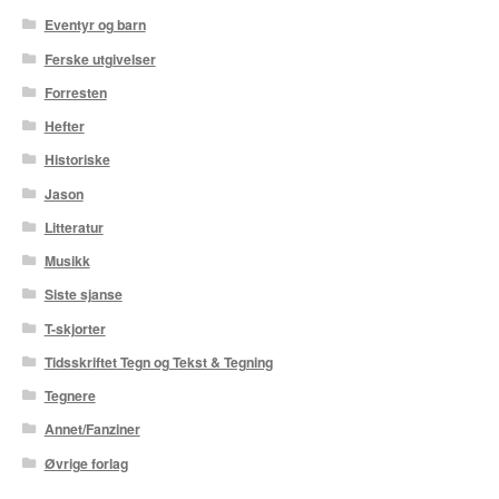
Karstein Volle
Eventyr og barn
Ferske utgivelser
Kirjan Waage
Forresten
Kristian Hammerstad
Hefter
Historiske
Lars Aurtande
Jason
Lene Ask
Litteratur
Musikk
Manuele Fior
Siste sjanse
Martin Ernstsen
T-skjorter
Tidsskriftet Tegn og Tekst & Tegning
Max Estes
Tegnere
Odd Henning Skyllingstad
Annet/Fanziner
Øvrige forlag
Ronny Haugeland