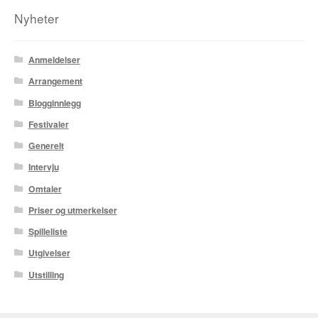
Nyheter
Tore Strand Olsen
Anmeldelser
Trond Ivar Hansen
Arrangement
Xueting Yang
Blogginnlegg
Festivaler
Til kassen
Generelt
Bekreft din ordre
Intervju
Omtaler
Ordrebekreftelse
Priser og utmerkelser
Your Account
Spilleliste
Utgivelser
Utstilling