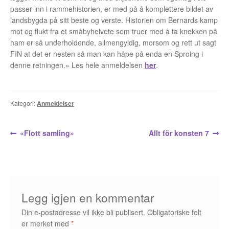
Opprørets bobler
passer inn i rammehistorien, er med på å komplettere bildet av
landsbygda på sitt beste og verste. Historien om Bernards kamp
Nyhetsbrev
mot og flukt fra et småbyhelvete som truer med å ta knekken på
ham er så underholdende, allmengyldig, morsom og rett ut sagt
Om Jippi
FIN at det er nesten så man kan håpe på enda en Sproing i
denne retningen.» Les hele anmeldelsen
her
.
Kontakt
Reklamebanners
Kategori:
Anmeldelser
Tegnere
Innleggsnavigasjon
Forrige
Neste
«Flott samling»
Allt för konsten 7
innlegg:
innlegg:
Andrew Page
Anja Dahle Øverbye
Annette Saugestad Helland
Legg igjen en kommentar
Din e-postadresse vil ikke bli publisert.
Obligatoriske felt
Arne W. Isachsen
er merket med
*