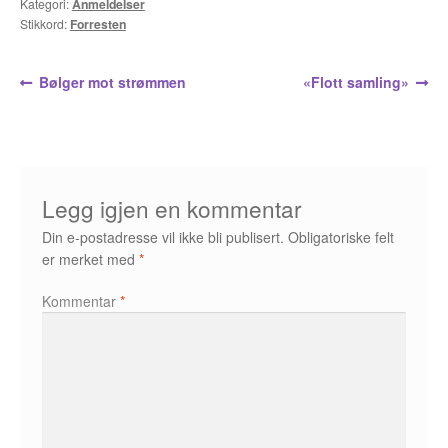
Opprørets bobler
Kategori:
Anmeldelser
Stikkord:
Forresten
Nyhetsbrev
Innleggsnavigasjon
Forrige
Neste
Bølger mot strømmen
«Flott samling»
Om Jippi
innlegg:
innlegg:
Kontakt
Reklamebanners
Legg igjen en kommentar
Tegnere
Din e-postadresse vil ikke bli publisert.
Obligatoriske felt
er merket med
*
Andrew Page
Kommentar
*
Anja Dahle Øverbye
Annette Saugestad Helland
Arne W. Isachsen