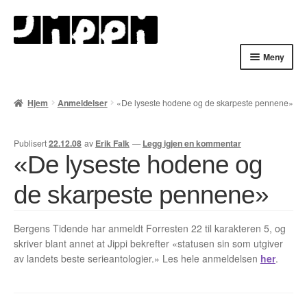
Hopp
Hopp
til
til
navigasjon
innhold
Meny
Hjem
Hjem
Anmeldelser
«De lyseste hodene og de skarpeste pennene»
English
Publisert
22.12.08
av
Erik Falk
—
Legg igjen en kommentar
Handlekurv
«De lyseste hodene og
Lenker
de skarpeste pennene»
Min konto
Bergens Tidende har anmeldt Forresten 22 til karakteren 5, og
skriver blant annet at Jippi bekrefter «statusen sin som utgiver
Nyheter
av landets beste serieantologier.» Les hele anmeldelsen
her
.
Nyhetsarkiv