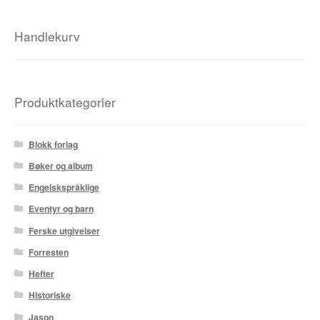
Fedor Sapegin
Handlekurv
Flu Hartberg
Håvard S. Johansen
Produktkategorier
Henry Bronken
Blokk forlag
Ida Neverdahl
Bøker og album
Engelskspråklige
Inga Sætre
Eventyr og barn
Jason
Ferske utgivelser
Forresten
Jens K Styve
Hefter
Jim Woodring
Historiske
Jason