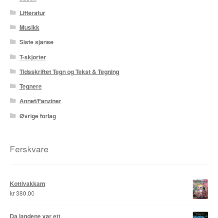
Karstein Volle
Litteratur
Kirjan Waage
Musikk
Siste sjanse
Kristian Hammerstad
T-skjorter
Lars Aurtande
Tidsskriftet Tegn og Tekst & Tegning
Tegnere
Lene Ask
Annet/Fanziner
Øvrige forlag
Manuele Fior
Martin Ernstsen
Ferskvare
Max Estes
Kottivakkam
Odd Henning Skyllingstad
kr
380,00
Ronny Haugeland
Da landene var ett