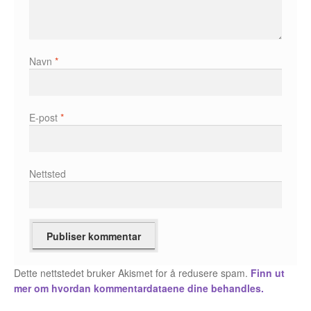
Álvaro Nofuentes
Øystein Runde
Navn
*
Øyvind Lauvdahl
Berliac
E-post
*
Bjørn Bjarre
Nettsted
Bjørn Ousland
Christian Hartmann
Duplex
Ellen Bergheim
Dette nettstedet bruker Akismet for å redusere spam.
Finn ut
mer om hvordan kommentardataene dine behandles.
Esben S. Titland