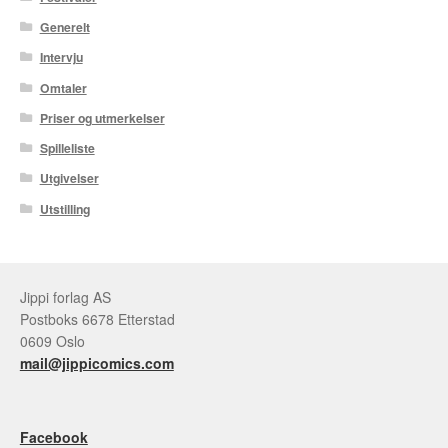
Generelt
Tore Strand Olsen
Intervju
Trond Ivar Hansen
Omtaler
Priser og utmerkelser
Xueting Yang
Spilleliste
Utgivelser
Til kassen
Utstilling
Bekreft din ordre
Ordrebekreftelse
Jippi forlag AS
Postboks 6678 Etterstad
Your Account
0609 Oslo
mail@jippicomics.com
Facebook