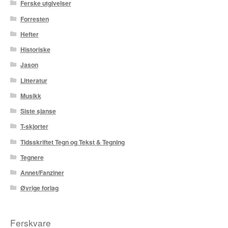
Ferske utgivelser
Karstein Volle
Forresten
Kirjan Waage
Hefter
Historiske
Kristian Hammerstad
Jason
Lars Aurtande
Litteratur
Musikk
Lene Ask
Siste sjanse
Manuele Fior
T-skjorter
Tidsskriftet Tegn og Tekst & Tegning
Martin Ernstsen
Tegnere
Max Estes
Annet/Fanziner
Øvrige forlag
Odd Henning Skyllingstad
Ronny Haugeland
Ferskvare