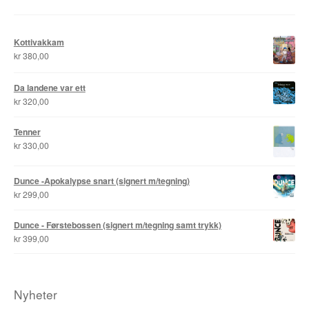
Roy Søbstad
Kottivakkam
Rui Tenreiro
kr
380,00
Rune Borvik
Da landene var ett
kr
320,00
Sigbjørn Lilleeng
Tenner
Siv Nordsveen / Silje Rønneberg Hogstad
kr
330,00
Sven Tveit / Jarle Grinde
Dunce -Apokalypse snart (signert m/tegning)
kr
299,00
Thomas Falla Eriksen
Dunce - Førstebossen (signert m/tegning samt trykk)
kr
399,00
Tim Ng Tvedt
Tor Ærlig
Nyheter
Tor Morisse