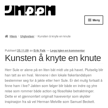
Hopp
Hopp
til
til
navigasjon
innhold
Meny
Hjem
Hjem
Utgivelser
Kunsten å knyte en knute
English
Publisert
25.11.09
av
Erik Falk
—
Legg igjen en kommentar
Handlekurv
Kunsten å knyte en knute
Lenker
Herr Sule er alene på en liten båt midt ute på havet. Plutselig blir
han tatt av en hval. Vennene i den lokale fiskerlandsbyen
Min konto
bestemmer seg for å jakte etter herr Sule. Er det mulig fortsatt å
finne ham i live? Jakten som følger blir både en indre og ytre
Nyheter
reise som rommer både action og filosofiske betraktninger.
Dette er et gjennomført originalt haveventyr som skylder
Nyhetsarkiv
inspirasjon fra så vel Herman Melville som Samuel Beckett.