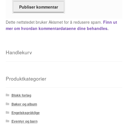
Fedor Sapegin
Dette nettstedet bruker Akismet for å redusere spam.
Finn ut
Flu Hartberg
mer om hvordan kommentardataene dine behandles.
Håvard S. Johansen
Henry Bronken
Handlekurv
Ida Neverdahl
Inga Sætre
Produktkategorier
Jason
Blokk forlag
Jens K Styve
Bøker og album
Engelskspråklige
Jim Woodring
Eventyr og barn