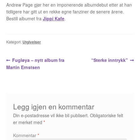
Opprørets bobler
Andrew Page gjør her en imponerende albumdebut etter at han
tidligere har gitt ut en rekke egne fanziner de senere årene.
Nyhetsbrev
Bestill albumet fra
Jippi Kafe
.
Om Jippi
Kategori:
Utgivelser
Kontakt
Reklamebanners
Innleggsnavigasjon
Forrige
Neste
Fugløya – nytt album fra
“Sterke inntrykk”
innlegg:
innlegg:
Martin Ernstsen
Tegnere
Andrew Page
Anja Dahle Øverbye
Legg igjen en kommentar
Din e-postadresse vil ikke bli publisert.
Obligatoriske felt
Annette Saugestad Helland
er merket med
*
Arne W. Isachsen
Kommentar
*