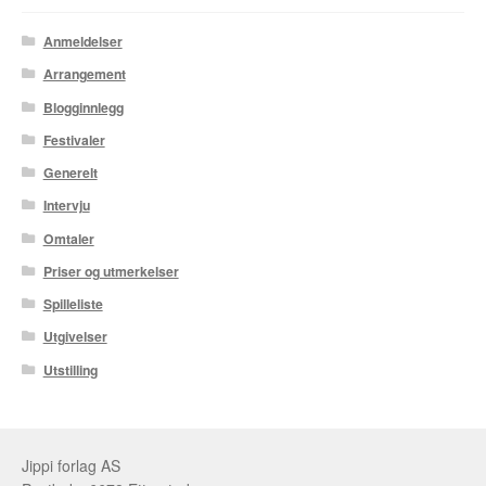
Anmeldelser
Tore Strand Olsen
Arrangement
Trond Ivar Hansen
Blogginnlegg
Festivaler
Xueting Yang
Generelt
Til kassen
Intervju
Omtaler
Bekreft din ordre
Priser og utmerkelser
Ordrebekreftelse
Spilleliste
Utgivelser
Your Account
Utstilling
Jippi forlag AS