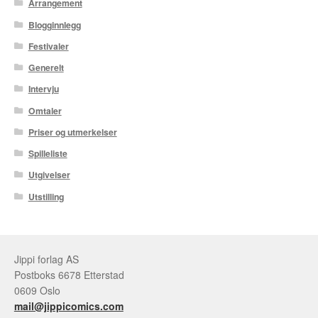
Arrangement
Blogginnlegg
Tore Strand Olsen
Festivaler
Trond Ivar Hansen
Generelt
Intervju
Xueting Yang
Omtaler
Til kassen
Priser og utmerkelser
Spilleliste
Bekreft din ordre
Utgivelser
Ordrebekreftelse
Utstilling
Your Account
Jippi forlag AS
Postboks 6678 Etterstad
0609 Oslo
mail@jippicomics.com