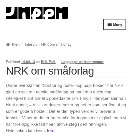
Hopp
Hopp
til
til
navigasjon
innhold
Meny
Hjem
Hjem
Intervju
NRK om småforlag
English
Publisert
14.04.13
av
Erik Falk
—
Legg igjen en kommentar
Handlekurv
NRK om småforlag
Lenker
Under overskriften ”Småforlag ruster opp papirboken” har NRK
gjort en sak om norske småforlag og har i den anledning
Min konto
intervjuet blant annet Jippiredaktør Erik Falk. I intervjuet sier han
blant annet; – Vi vil produsere bøker og hefter som ser fine ut og
Nyheter
som er gode å holde i. Det er den typen verdier vi prøver å
forvalte. Vi ser at det er en fremtid for tegneserier digitalt, men vi
Nyhetsarkiv
har foreløpig ikke tatt noen aktive steg i den retningen.
Hele saken kan leses
her
.