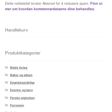
Dette nettstedet bruker Akismet for å redusere spam.
Finn ut
mer om hvordan kommentardataene dine behandles.
Fedor Sapegin
Flu Hartberg
Handlekurv
Håvard S. Johansen
Henry Bronken
Produktkategorier
Ida Neverdahl
Inga Sætre
Blokk forlag
Bøker og album
Jason
Engelskspråklige
Eventyr og barn
Jens K Styve
Ferske utgivelser
Jim Woodring
Forresten