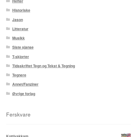
Hefter
Karstein Volle
Historiske
Kirjan Waage
Jason
Litteratur
Kristian Hammerstad
Musikk
Lars Aurtande
Siste sjanse
T-skjorter
Lene Ask
Tidsskriftet Tegn og Tekst & Tegning
Manuele Fior
Tegnere
Annet/Fanziner
Martin Ernstsen
Øvrige forlag
Max Estes
Ferskvare
Odd Henning Skyllingstad
Ronny Haugeland
Kottivakkam