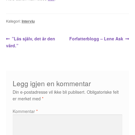
Opprørets bobler
Nyhetsbrev
Kategori:
Intervju
Om Jippi
Innleggsnavigasjon
Forrige
Neste
”Läs själv, det är den
Forfatterblogg – Lene Ask
Kontakt
innlegg:
innlegg:
värd.”
Reklamebanners
Tegnere
Legg igjen en kommentar
Andrew Page
Din e-postadresse vil ikke bli publisert.
Obligatoriske felt
er merket med
*
Anja Dahle Øverbye
Kommentar
*
Annette Saugestad Helland
Arne W. Isachsen