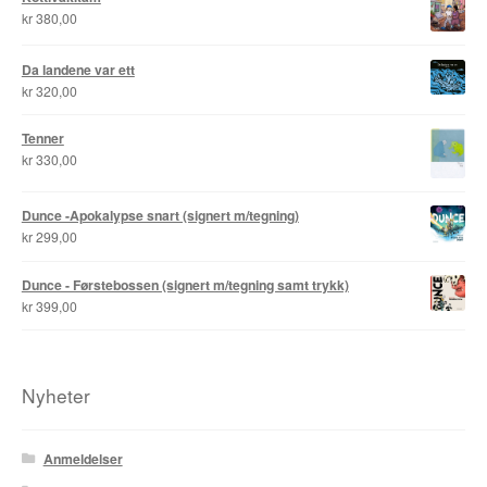
kr
380,00
Roy Søbstad
Da landene var ett
Rui Tenreiro
kr
320,00
Rune Borvik
Tenner
kr
330,00
Sigbjørn Lilleeng
Dunce -Apokalypse snart (signert m/tegning)
Siv Nordsveen / Silje Rønneberg Hogstad
kr
299,00
Sven Tveit / Jarle Grinde
Dunce - Førstebossen (signert m/tegning samt trykk)
kr
399,00
Thomas Falla Eriksen
Tim Ng Tvedt
Nyheter
Tor Ærlig
Anmeldelser
Tor Morisse