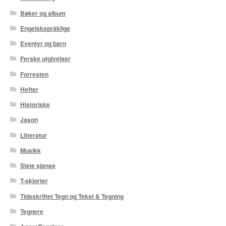
Karstein Volle
Bøker og album
Kirjan Waage
Engelskspråklige
Eventyr og barn
Kristian Hammerstad
Ferske utgivelser
Lars Aurtande
Forresten
Hefter
Lene Ask
Historiske
Jason
Manuele Fior
Litteratur
Martin Ernstsen
Musikk
Siste sjanse
Max Estes
T-skjorter
Odd Henning Skyllingstad
Tidsskriftet Tegn og Tekst & Tegning
Tegnere
Ronny Haugeland