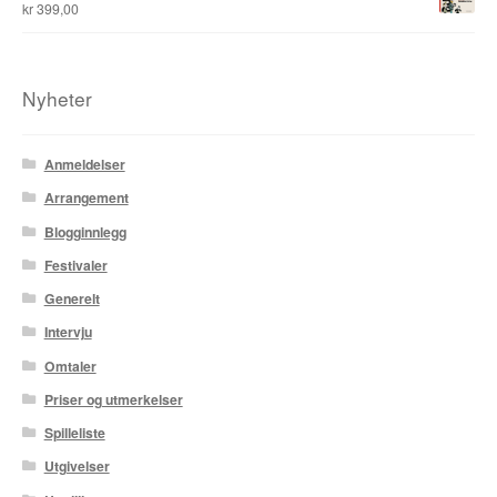
kr
399,00
Tore Strand Olsen
Nyheter
Trond Ivar Hansen
Xueting Yang
Anmeldelser
Arrangement
Til kassen
Blogginnlegg
Bekreft din ordre
Festivaler
Generelt
Ordrebekreftelse
Intervju
Your Account
Omtaler
Priser og utmerkelser
Spilleliste
Utgivelser