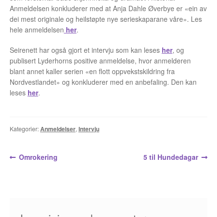
Opprørets bobler
Anmeldelsen konkluderer med at Anja Dahle Øverbye er «ein av
dei mest originale og heilstøpte nye serieskaparane våre». Les
Nyhetsbrev
hele anmeldelsen
her
.
Om Jippi
Seirenett har også gjort et intervju som kan leses
her
, og
publisert Lyderhorns positive anmeldelse, hvor anmelderen
Kontakt
blant annet kaller serien «en flott oppvekstskildring fra
Nordvestlandet» og konkluderer med en anbefaling. Den kan
Reklamebanners
leses
her
.
Tegnere
Kategorier:
Anmeldelser
,
Intervju
Andrew Page
Innleggsnavigasjon
Forrige
Neste
Omrokering
5 til Hundedagar
Anja Dahle Øverbye
innlegg:
innlegg:
Annette Saugestad Helland
Arne W. Isachsen