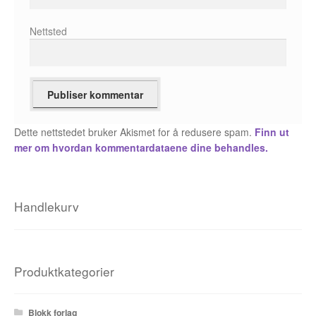
Fedor Sapegin
Nettsted
Flu Hartberg
Håvard S. Johansen
Henry Bronken
Dette nettstedet bruker Akismet for å redusere spam.
Finn ut
mer om hvordan kommentardataene dine behandles.
Ida Neverdahl
Inga Sætre
Handlekurv
Jason
Jens K Styve
Produktkategorier
Jim Woodring
Blokk forlag