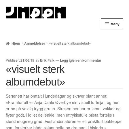
Hopp
Hopp
til
til
navigasjon
innhold
Meny
Hjem
Hjem
Anmeldelser
«visuelt sterk albumdebut»
English
Publisert
21.06.15
av
Erik Falk
—
Legg igjen en kommentar
Handlekurv
«visuelt sterk
Lenker
albumdebut»
Min konto
Serienett har omtalt Hundedagar og skriver blant annet:
«Framfor alt er Anja Dahle Øverbye ein visuell forteljar, og her
Nyheter
er ho på veldig trygg grunn. Streken hennar er jamn, vakker og
flyter godt. Ho let dei enkle, men uttrykksfulle bileta fortelje i
Nyhetsarkiv
størst mogeleg grad. Vestlandsnaturen er eit praktfullt bakteppe
som forsterkar både skjønnheita og dramaet i historia.»