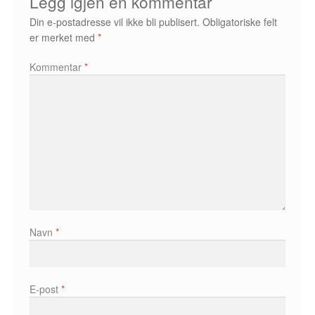
Legg igjen en kommentar
Álvaro Nofuentes
Din e-postadresse vil ikke bli publisert.
Obligatoriske felt
er merket med
*
Øystein Runde
Kommentar
*
Øyvind Lauvdahl
Berliac
Bjørn Bjarre
Bjørn Ousland
Christian Hartmann
Navn
*
Duplex
Ellen Bergheim
E-post
*
Esben S. Titland