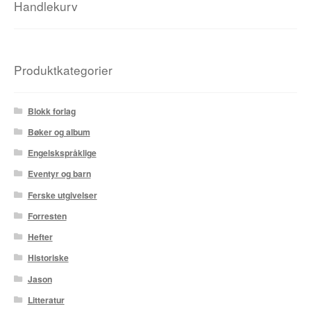
Handlekurv
Fedor Sapegin
Flu Hartberg
Produktkategorier
Håvard S. Johansen
Blokk forlag
Henry Bronken
Bøker og album
Engelskspråklige
Ida Neverdahl
Eventyr og barn
Inga Sætre
Ferske utgivelser
Forresten
Jason
Hefter
Jens K Styve
Historiske
Jason
Jim Woodring
Litteratur