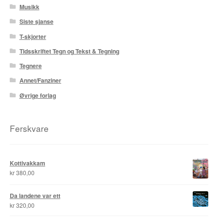
Karstein Volle
Musikk
Siste sjanse
Kirjan Waage
T-skjorter
Kristian Hammerstad
Tidsskriftet Tegn og Tekst & Tegning
Tegnere
Lars Aurtande
Annet/Fanziner
Lene Ask
Øvrige forlag
Manuele Fior
Ferskvare
Martin Ernstsen
Max Estes
Kottivakkam
kr
380,00
Odd Henning Skyllingstad
Da landene var ett
kr
320,00
Ronny Haugeland