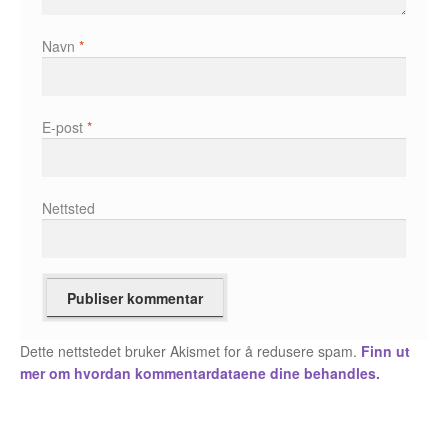
Álvaro Nofuentes
Navn
*
Øystein Runde
Øyvind Lauvdahl
E-post
*
Berliac
Bjørn Bjarre
Nettsted
Bjørn Ousland
Christian Hartmann
Duplex
Dette nettstedet bruker Akismet for å redusere spam.
Finn ut
mer om hvordan kommentardataene dine behandles.
Ellen Bergheim
Esben S. Titland