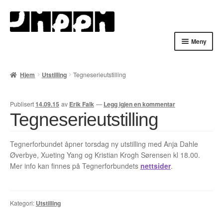
Hopp
Hopp
til
til
navigasjon
innhold
Meny
Hjem
Hjem
Utstilling
Tegneserieutstilling
English
Publisert
14.09.15
av
Erik Falk
—
Legg igjen en kommentar
Handlekurv
Tegneserieutstilling
Lenker
Tegnerforbundet åpner torsdag ny utstilling med Anja Dahle
Øverbye, Xueting Yang og Kristian Krogh Sørensen kl 18.00.
Min konto
Mer info kan finnes på Tegnerforbundets
nettsider
.
Nyheter
Nyhetsarkiv
Kategori:
Utstilling