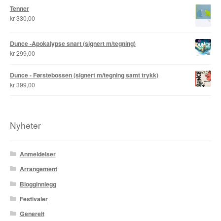
Tenner
Roy Søbstad
kr
330,00
Rui Tenreiro
Dunce -Apokalypse snart (signert m/tegning)
kr
299,00
Rune Borvik
Dunce - Førstebossen (signert m/tegning samt trykk)
Sigbjørn Lilleeng
kr
399,00
Siv Nordsveen / Silje Rønneberg Hogstad
Nyheter
Sven Tveit / Jarle Grinde
Thomas Falla Eriksen
Anmeldelser
Arrangement
Tim Ng Tvedt
Blogginnlegg
Tor Ærlig
Festivaler
Generelt
Tor Morisse