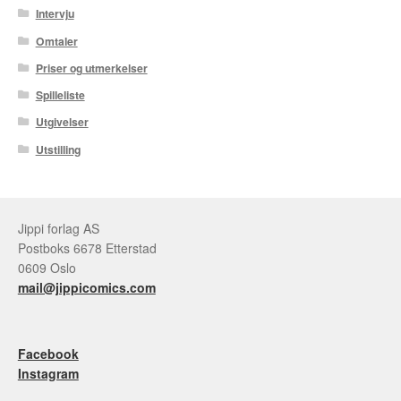
Intervju
Tore Strand Olsen
Omtaler
Priser og utmerkelser
Trond Ivar Hansen
Spilleliste
Xueting Yang
Utgivelser
Utstilling
Til kassen
Bekreft din ordre
Jippi forlag AS
Ordrebekreftelse
Postboks 6678 Etterstad
0609 Oslo
Your Account
mail@jippicomics.com
Facebook
Instagram