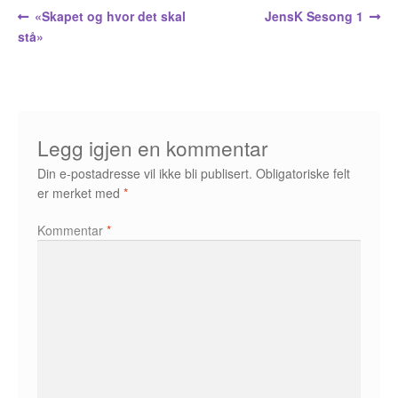
Opprørets bobler
Innleggsnavigasjon
Forrige
Neste
«Skapet og hvor det skal
JensK Sesong 1
innlegg:
innlegg:
stå»
Nyhetsbrev
Om Jippi
Kontakt
Legg igjen en kommentar
Reklamebanners
Din e-postadresse vil ikke bli publisert.
Obligatoriske felt
er merket med
*
Tegnere
Kommentar
*
Andrew Page
Anja Dahle Øverbye
Annette Saugestad Helland
Arne W. Isachsen