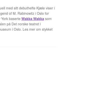
ell med sitt debuthefte Kjæle viser i
gend of M. Rabinowitz i Oslo for
w York baserte
Wakka Wakka
som
alen på Det norske teatret i
museum i Oslo. Les mer om stykket