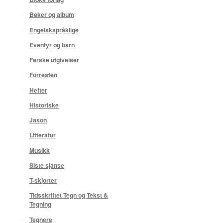
Bøker og album
Engelskspråklige
Eventyr og barn
Ferske utgivelser
Forresten
Hefter
Historiske
Jason
Litteratur
Musikk
Siste sjanse
T-skjorter
Tidsskriftet Tegn og Tekst &
Tegning
Tegnere