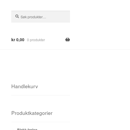
Søk
Søk
etter:
kr
0,00
0 produkter
Handlekurv
Produktkategorier
Blokk forlag