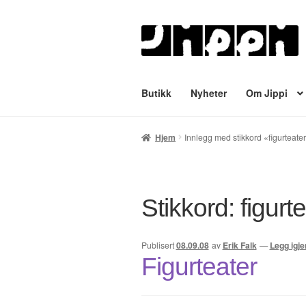
Hopp
Hopp
til
til
navigasjon
innhold
Butikk
Nyheter
Om Jippi
Hjem
English
Handlekurv
Lenker
Min
Hjem
Innlegg med stikkord «figurteate
Tegnere
Til kassen
Bekreft din ordre
Stikkord:
figurt
Publisert
08.09.08
av
Erik Falk
—
Legg igj
Figurteater