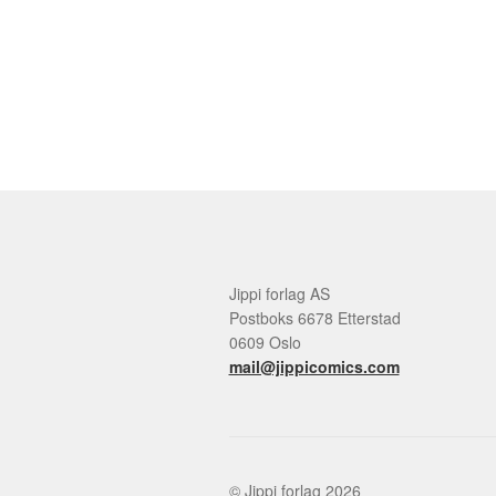
Jippi forlag AS
Postboks 6678 Etterstad
0609 Oslo
mail@jippicomics.com
© Jippi forlag 2026