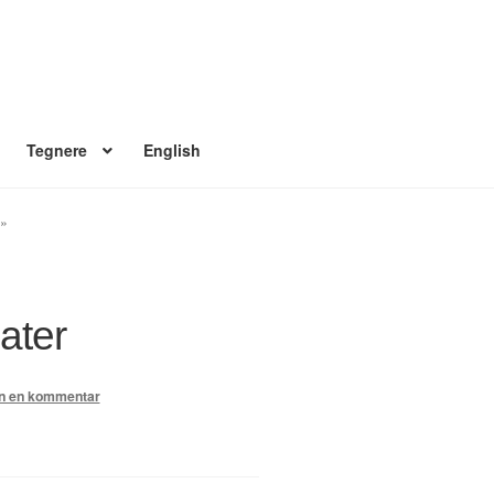
Tegnere
English
 konto
Nyheter
Nyhetsarkiv
Nyhetsbrev
Om Jippi
Reklamebanners
r»
Ordrebekreftelse
Your Account
eater
en en kommentar