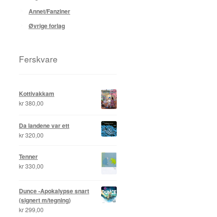
Annet/Fanziner
Øvrige forlag
Ferskvare
Kottivakkam
kr
380,00
Da landene var ett
kr
320,00
Tenner
kr
330,00
Dunce -Apokalypse snart
(signert m/tegning)
kr
299,00