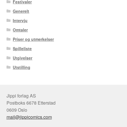
Festivaler
Manuele Fior
Generelt
Intervju
Martin Ernstsen
Omtaler
Max Estes
Priser og utmerkelser
Spilleliste
Odd Henning Skyllingstad
Utgivelser
Utstilling
Ronny Haugeland
Roy Søbstad
Jippi forlag AS
Rui Tenreiro
Postboks 6678 Etterstad
0609 Oslo
Rune Borvik
mail@jippicomics.com