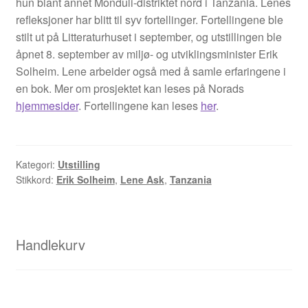
hun blant annet Monduli-distriktet nord i Tanzania. Lenes
Opprørets bobler
refleksjoner har blitt til syv fortellinger. Fortellingene ble
stilt ut på Litteraturhuset i september, og utstillingen ble
Nyhetsbrev
åpnet 8. september av miljø- og utviklingsminister Erik
Solheim. Lene arbeider også med å samle erfaringene i
Om Jippi
en bok. Mer om prosjektet kan leses på Norads
hjemmesider
. Fortellingene kan leses
her
.
Kontakt
Reklamebanners
Kategori:
Utstilling
Stikkord:
Erik Solheim
,
Lene Ask
,
Tanzania
Tegnere
Andrew Page
Handlekurv
Anja Dahle Øverbye
Annette Saugestad Helland