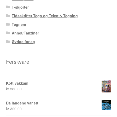
Duplex
T-skjorter
Tidsskriftet Tegn og Tekst & Tegning
Ellen Bergheim
Tegnere
Annet/Fanziner
Esben S. Titland
Øvrige forlag
Fedor Sapegin
Ferskvare
Flu Hartberg
Håvard S. Johansen
Kottivakkam
kr
380,00
Henry Bronken
Ida Neverdahl
Da landene var ett
kr
320,00
Inga Sætre