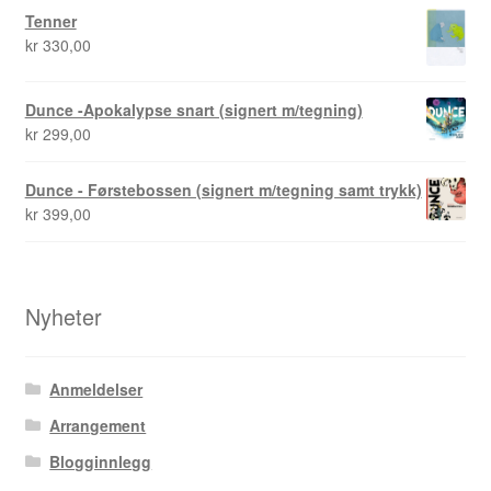
Tenner
kr
330,00
Jason
Dunce -Apokalypse snart (signert m/tegning)
Jens K Styve
kr
299,00
Jim Woodring
Dunce - Førstebossen (signert m/tegning samt trykk)
kr
399,00
Karstein Volle
Kirjan Waage
Nyheter
Kristian Hammerstad
Anmeldelser
Lars Aurtande
Arrangement
Blogginnlegg
Lene Ask