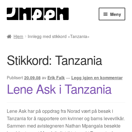
Hopp
Hopp
Meny
til
til
navigasjon
innhold
Hjem
Hjem
Innlegg med stikkord «Tanzania»
English
Stikkord:
Tanzania
Handlekurv
Lenker
Publisert
20.09.08
av
Erik Falk
—
Legg igjen en kommentar
Lene Ask i Tanzania
Min konto
Nyheter
Lene Ask har på oppdrag fra Norad vært på besøk i
Tanzania for å rapportere om kvinner og barns levevilkår.
Nyhetsarkiv
Sammen med avistegneren Nathan Mpangala besøkte