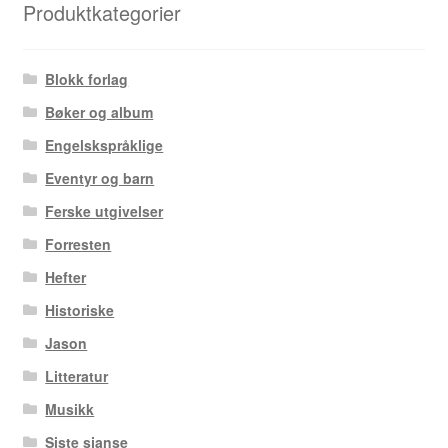
Produktkategorier
Arne W. Isachsen
Blokk forlag
Álvaro Nofuentes
Bøker og album
Engelskspråklige
Øystein Runde
Eventyr og barn
Øyvind Lauvdahl
Ferske utgivelser
Forresten
Berliac
Hefter
Historiske
Bjørn Bjarre
Jason
Bjørn Ousland
Litteratur
Musikk
Christian Hartmann
Siste sjanse