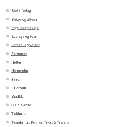
Karstein Volle
Blokk forlag
Kirjan Waage
Bøker og album
Engelskspråklige
Kristian Hammerstad
Eventyr og barn
Lars Aurtande
Ferske utgivelser
Forresten
Lene Ask
Hefter
Manuele Fior
Historiske
Jason
Martin Ernstsen
Litteratur
Max Estes
Musikk
Siste sjanse
Odd Henning Skyllingstad
T-skjorter
Ronny Haugeland
Tidsskriftet Tegn og Tekst & Tegning