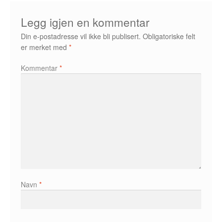
Álvaro Nofuentes
Legg igjen en kommentar
Øystein Runde
Din e-postadresse vil ikke bli publisert.
Obligatoriske felt
er merket med
*
Øyvind Lauvdahl
Kommentar
*
Berliac
Bjørn Bjarre
Bjørn Ousland
Christian Hartmann
Duplex
Navn
*
Ellen Bergheim
Esben S. Titland