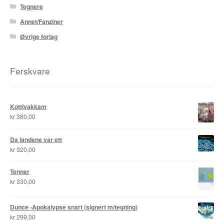
Tegnere
Roy Søbstad
Annet/Fanziner
Rui Tenreiro
Øvrige forlag
Rune Borvik
Ferskvare
Sigbjørn Lilleeng
Siv Nordsveen / Silje Rønneberg Hogstad
Kottivakkam
kr
380,00
Sven Tveit / Jarle Grinde
Da landene var ett
kr
320,00
Thomas Falla Eriksen
Tenner
Tim Ng Tvedt
kr
330,00
Tor Ærlig
Dunce -Apokalypse snart (signert m/tegning)
kr
299,00
Tor Morisse