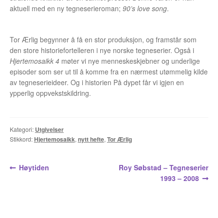
Opprørets bobler
aktuell med en ny tegneserieroman;
90’s love song
.
Nyhetsbrev
Tor Ærlig begynner å få en stor produksjon, og framstår som
Om Jippi
den store historiefortelleren i nye norske tegneserier. Også i
Hjertemosaikk 4
møter vi nye menneskeskjebner og underlige
Kontakt
episoder som ser ut til å komme fra en nærmest utømmelig kilde
av tegneserieideer. Og i historien På dypet får vi igjen en
Reklamebanners
ypperlig oppvekstskildring.
Tegnere
Kategori:
Utgivelser
Andrew Page
Stikkord:
Hjertemosaikk
,
nytt hefte
,
Tor Ærlig
Anja Dahle Øverbye
Innleggsnavigasjon
Forrige
Neste
Høytiden
Roy Søbstad – Tegneserier
innlegg:
innlegg:
1993 – 2008
Annette Saugestad Helland
Arne W. Isachsen