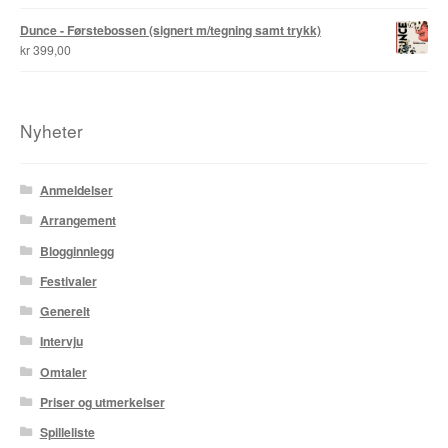
Dunce - Førstebossen (signert m/tegning samt trykk)
Tore Strand Olsen
kr
399,00
Trond Ivar Hansen
Nyheter
Xueting Yang
Til kassen
Anmeldelser
Arrangement
Bekreft din ordre
Blogginnlegg
Ordrebekreftelse
Festivaler
Generelt
Your Account
Intervju
Omtaler
Priser og utmerkelser
Spilleliste