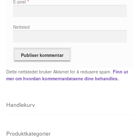
E-post
*
Fedor Sapegin
Flu Hartberg
Nettsted
Håvard S. Johansen
Henry Bronken
Ida Neverdahl
Dette nettstedet bruker Akismet for å redusere spam.
Finn ut
mer om hvordan kommentardataene dine behandles.
Inga Sætre
Jason
Handlekurv
Jens K Styve
Jim Woodring
Produktkategorier