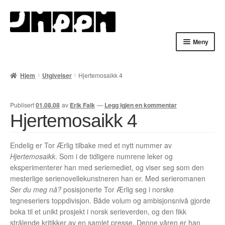
Hopp
Hopp
til
til
navigasjon
innhold
Meny
Hjem
Hjem
Utgivelser
Hjertemosaikk 4
English
Publisert
01.08.08
av
Erik Falk
—
Legg igjen en kommentar
Handlekurv
Hjertemosaikk 4
Lenker
Endelig er Tor Ærlig tilbake med et nytt nummer av
Hjertemosaikk
. Som i de tidligere numrene leker og
Min konto
eksperimenterer han med seriemediet, og viser seg som den
mesterlige serienovellekunstneren han er. Med serieromanen
Nyheter
Ser du meg nå?
posisjonerte Tor Ærlig seg i norske
tegneseriers toppdivisjon. Både volum og ambisjonsnivå gjorde
Nyhetsarkiv
boka til et unikt prosjekt i norsk serieverden, og den fikk
strålende kritikker av en samlet presse. Denne våren er han