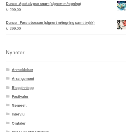
Dunce -Apokalypse snart (signert m/tegning)
kr
299,00
Tore Strand Olsen
Dunce - Førstebossen (signert m/tegning samt trykk)
Trond Ivar Hansen
kr
399,00
Xueting Yang
Nyheter
Til kassen
Bekreft din ordre
Anmeldelser
Arrangement
Ordrebekreftelse
Blogginnlegg
Your Account
Festivaler
Generelt
Intervju
Omtaler
Priser og utmerkelser