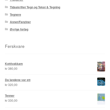
Roy Søbstad
Tidsskriftet Tegn og Tekst & Tegning
Tegnere
Rui Tenreiro
Annet/Fanziner
Rune Borvik
Øvrige forlag
Sigbjørn Lilleeng
Ferskvare
Siv Nordsveen / Silje Rønneberg Hogstad
Sven Tveit / Jarle Grinde
Kottivakkam
kr
380,00
Thomas Falla Eriksen
Da landene var ett
kr
320,00
Tim Ng Tvedt
Tenner
Tor Ærlig
kr
330,00
Tor Morisse