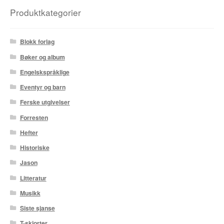
Karstein Volle
Produktkategorier
Kirjan Waage
Blokk forlag
Kristian Hammerstad
Bøker og album
Engelskspråklige
Lars Aurtande
Eventyr og barn
Lene Ask
Ferske utgivelser
Forresten
Manuele Fior
Hefter
Martin Ernstsen
Historiske
Jason
Max Estes
Litteratur
Odd Henning Skyllingstad
Musikk
Siste sjanse
Ronny Haugeland
T-skjorter