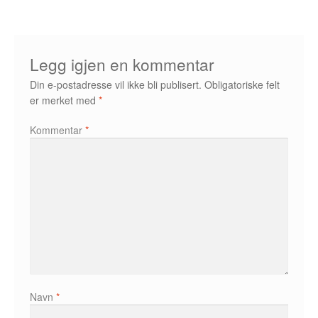
Álvaro Nofuentes
Øystein Runde
Legg igjen en kommentar
Øyvind Lauvdahl
Din e-postadresse vil ikke bli publisert.
Obligatoriske felt
er merket med
*
Berliac
Kommentar
*
Bjørn Bjarre
Bjørn Ousland
Christian Hartmann
Duplex
Ellen Bergheim
Navn
*
Esben S. Titland