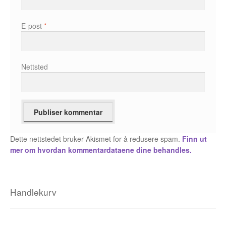
Fedor Sapegin
E-post
*
Flu Hartberg
Håvard S. Johansen
Nettsted
Henry Bronken
Ida Neverdahl
Inga Sætre
Dette nettstedet bruker Akismet for å redusere spam.
Finn ut
mer om hvordan kommentardataene dine behandles.
Jason
Jens K Styve
Handlekurv
Jim Woodring