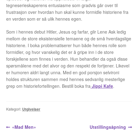
Opprørets bobler
tegneserieskaperens entusiasme som gradvis går over til
frustrasjon over hvordan hun skal kunne formidle historiene fra
Nyhetsbrev
en verden som er så ulik hennes egen.
Om Jippi
Som i hennes debut Hitler, Jesus og farfar, glir Lene Ask ledig
mellom de store eksistensielle temaene og de små hverdagslige
Kontakt
historiene. I boka problematiserer hun både hennes rolle som
formidler, og hvor vanskelig det er å gripe inn i de store
Reklamebanners
forskjellene som finnes i verden. Hun behandler da også disse
spørsmålene med det alvor og den respekt de fortjener. Likevel
er humoren aldri langt unna. Med en god porsjon selvironi
Tegnere
holdes strukturen sammen med hennes sedvanlig mesterlige
grep om historiefortellingen. Bestill boka fra
Jippi Kafe
.
Andrew Page
Anja Dahle Øverbye
Kategori:
Utgivelser
Annette Saugestad Helland
Innleggsnavigasjon
Forrige
Neste
«Mad Men»
Utstillingsåpning
Arne W. Isachsen
innlegg:
innlegg: