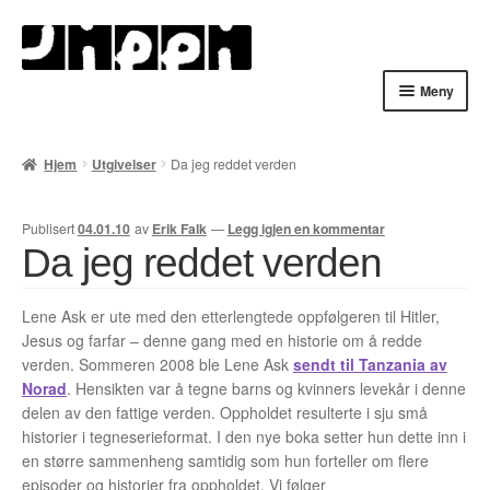
Hopp
Hopp
til
til
navigasjon
innhold
Meny
Hjem
Hjem
Utgivelser
Da jeg reddet verden
English
Publisert
04.01.10
av
Erik Falk
—
Legg igjen en kommentar
Handlekurv
Da jeg reddet verden
Lenker
Lene Ask er ute med den etterlengtede oppfølgeren til Hitler,
Jesus og farfar – denne gang med en historie om å redde
Min konto
verden. Sommeren 2008 ble Lene Ask
sendt til Tanzania av
Norad
. Hensikten var å tegne barns og kvinners levekår i denne
Nyheter
delen av den fattige verden. Oppholdet resulterte i sju små
historier i tegneserieformat. I den nye boka setter hun dette inn i
Nyhetsarkiv
en større sammenheng samtidig som hun forteller om flere
episoder og historier fra oppholdet. Vi følger