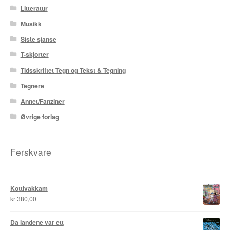
Litteratur
Roy Søbstad
Musikk
Rui Tenreiro
Siste sjanse
T-skjorter
Rune Borvik
Tidsskriftet Tegn og Tekst & Tegning
Sigbjørn Lilleeng
Tegnere
Annet/Fanziner
Siv Nordsveen / Silje Rønneberg Hogstad
Øvrige forlag
Sven Tveit / Jarle Grinde
Ferskvare
Thomas Falla Eriksen
Tim Ng Tvedt
Kottivakkam
kr
380,00
Tor Ærlig
Da landene var ett
Tor Morisse