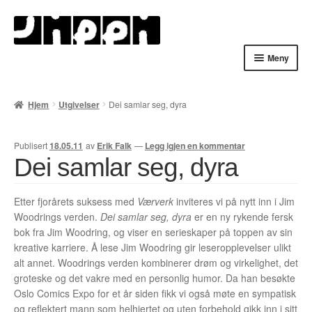
Hopp
Hopp
til
til
navigasjon
innhold
Meny
Hjem
Hjem
Utgivelser
Dei samlar seg, dyra
English
Publisert
18.05.11
av
Erik Falk
—
Legg igjen en kommentar
Handlekurv
Dei samlar seg, dyra
Lenker
Etter fjorårets suksess med
Værverk
inviteres vi på nytt inn i Jim
Woodrings verden.
Dei samlar seg, dyra
er en ny rykende fersk
Min konto
bok fra Jim Woodring, og viser en serieskaper på toppen av sin
kreative karriere. Å lese Jim Woodring gir leseropplevelser ulikt
Nyheter
alt annet. Woodrings verden kombinerer drøm og virkelighet, det
groteske og det vakre med en personlig humor. Da han besøkte
Nyhetsarkiv
Oslo Comics Expo for et år siden fikk vi også møte en sympatisk
og reflektert mann som helhjertet og uten forbehold gikk inn i sitt