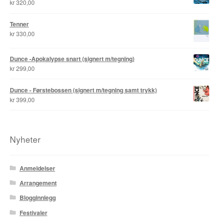
kr
320,00
Tore Strand Olsen
Tenner
kr
330,00
Trond Ivar Hansen
Dunce -Apokalypse snart (signert m/tegning)
Xueting Yang
kr
299,00
Til kassen
Dunce - Førstebossen (signert m/tegning samt trykk)
kr
399,00
Bekreft din ordre
Ordrebekreftelse
Nyheter
Your Account
Anmeldelser
Arrangement
Blogginnlegg
Festivaler