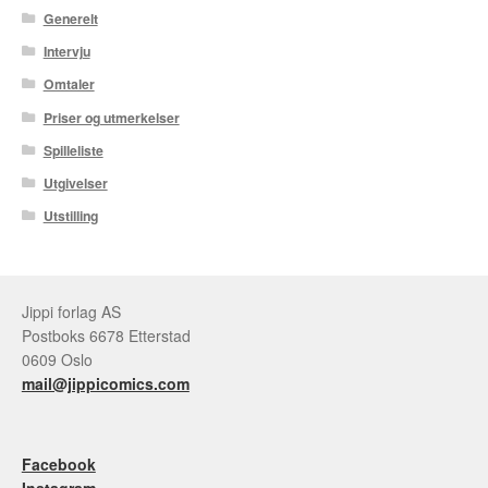
Generelt
Intervju
Omtaler
Priser og utmerkelser
Spilleliste
Utgivelser
Utstilling
Jippi forlag AS
Postboks 6678 Etterstad
0609 Oslo
mail@jippicomics.com
Facebook