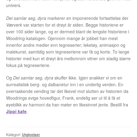
Opprørets bobler
univers.
Nyhetsbrev
Dei samlar seg, dyra
markerer en imponerende fortsettelse der
Værverk
var starten for et drøyt år siden. Begge historiene er
Om Jippi
over 100 sider lange, og er dermed blant de lengste historiene i
Woodring-katalogen. Gjennom mange år jobbet han mest
Kontakt
innenfor andre medier enn tegneserier; leketøy, animasjon og
malekunst, samtidig som tegneseriene var få og korte. To lange
Reklamebanners
historier med kun et drøyt års mellomrom vitner om stadig større
fokus på tegneseriene.
Tegnere
Og
Dei samlar seg, dyra
skuffer ikke. Igjen snakker vi om en
surrealistisk berg- og dalbanetur inn i en underlig verden. En
Andrew Page
overraskende vending tar det likevel mot slutten av historien da
Woodrings evige hovedfigur, Frank, endelig ser ut til å få et
Anja Dahle Øverbye
øyeblikk av harmoni da han møter en likesinnet jente. Bestill fra
Jippi kafe
.
Annette Saugestad Helland
Arne W. Isachsen
Kategori:
Utgivelser