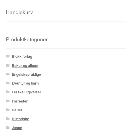
Karstein Volle
Handlekurv
Kirjan Waage
Kristian Hammerstad
Produktkategorier
Lars Aurtande
Blokk forlag
Lene Ask
Bøker og album
Manuele Fior
Engelskspråklige
Eventyr og barn
Martin Ernstsen
Ferske utgivelser
Max Estes
Forresten
Hefter
Odd Henning Skyllingstad
Historiske
Ronny Haugeland
Jason