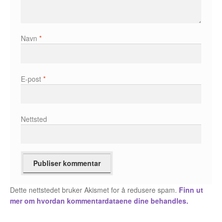
Fedor Sapegin
Navn
*
Flu Hartberg
Håvard S. Johansen
E-post
*
Henry Bronken
Ida Neverdahl
Nettsted
Inga Sætre
Jason
Jens K Styve
Dette nettstedet bruker Akismet for å redusere spam.
Finn ut
mer om hvordan kommentardataene dine behandles.
Jim Woodring