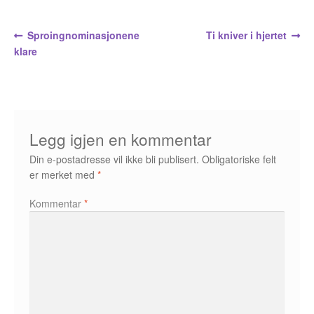
Álvaro Nofuentes
Innleggsnavigasjon
Forrige
Neste
Sproingnominasjonene
Ti kniver i hjertet
Øystein Runde
innlegg:
innlegg:
klare
Øyvind Lauvdahl
Berliac
Legg igjen en kommentar
Bjørn Bjarre
Din e-postadresse vil ikke bli publisert.
Obligatoriske felt
er merket med
*
Bjørn Ousland
Kommentar
*
Christian Hartmann
Duplex
Ellen Bergheim
Esben S. Titland