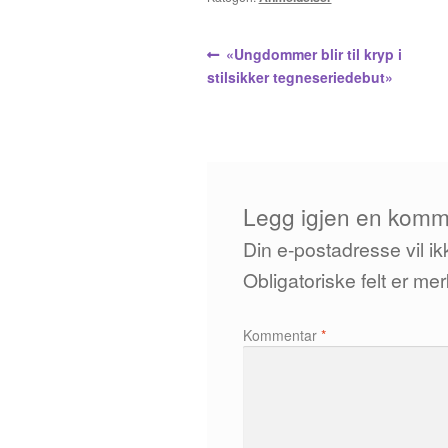
Innleggsnavigasjo
Forrige
«Ungdommer blir til kryp i
innlegg:
stilsikker tegneseriedebut»
Legg igjen en komm
Din e-postadresse vil ikk
Obligatoriske felt er m
Kommentar
*