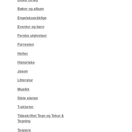
Bøker og album
Engelskspråklige
Eventyr og barn
Ferske utgivelser
Forresten
Hefter
Historiske
Jason
Litteratur
Musikk
Siste sjanse
T-skjorter
Tidsskriftet Tegn og Tekst &
Tegning
Tegnere