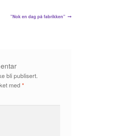
n
Neste
”Nok en dag på fabrikken”
innlegg:
entar
e bli publisert.
erket med
*