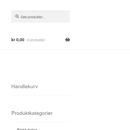
Søk
Søk
etter:
kr
0,00
0 produkter
Handlekurv
Produktkategorier
Blokk forlag