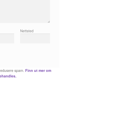
Nettsted
å redusere spam.
Finn ut mer om
ehandles.