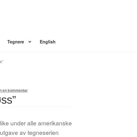
Tegnere
English
 konto
Nyheter
Nyhetsarkiv
Nyhetsbrev
Om Jippi
Reklamebanners
s”
Ordrebekreftelse
Your Account
en en kommentar
øss”
 like under alle amerikanske
r utgave av tegneserien