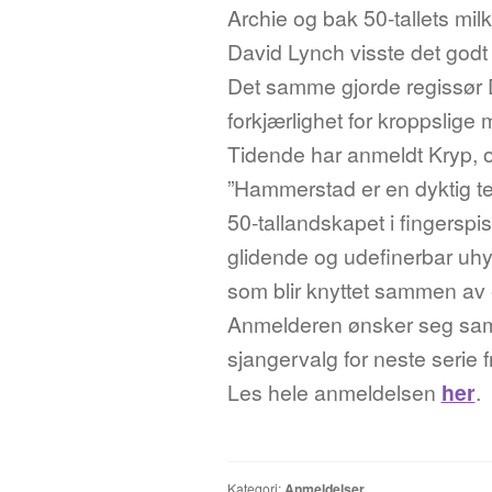
Archie og bak 50-tallets mi
David Lynch visste det godt
Det samme gjorde regissør 
forkjærlighet for kroppslige
Tidende har anmeldt Kryp, og
”Hammerstad er en dyktig te
50-tallandskapet i fingersp
glidende og udefinerbar uhyg
som blir knyttet sammen av 
Anmelderen ønsker seg samti
sjangervalg for neste serie 
Les hele anmeldelsen
her
.
Kategori:
Anmeldelser