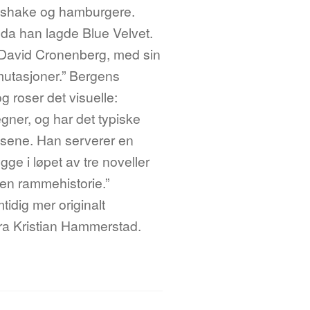
lkshake og hamburgere.
 da han lagde Blue Velvet.
David Cronenberg, med sin
 mutasjoner.” Bergens
 roser det visuelle:
gner, og har det typiske
issene. Han serverer en
ge i løpet av tre noveller
en rammehistorie.”
dig mer originalt
fra Kristian Hammerstad.