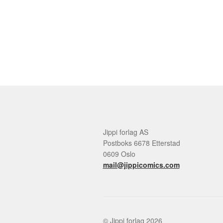
Jippi forlag AS
Postboks 6678 Etterstad
0609 Oslo
mail@jippicomics.com
© Jippi forlag 2026