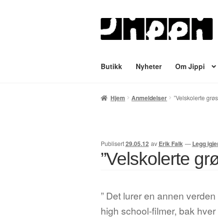
Hopp
Hopp
til
til
navigasjon
innhold
Butikk
Nyheter
Om Jippi
Hjem
English
Handlekurv
Lenker
Min
Hjem
Anmeldelser
”Velskolerte grøs
Tegnere
Til kassen
Bekreft din ordre
Publisert
29.05.12
av
Erik Falk
—
Legg igj
”Velskolerte gr
” Det lurer en annen verden
high school-filmer, bak hve