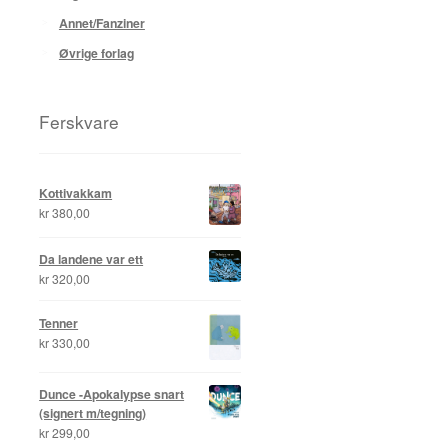
Annet/Fanziner
Øvrige forlag
Ferskvare
Kottivakkam
kr
380,00
Da landene var ett
kr
320,00
Tenner
kr
330,00
Dunce -Apokalypse snart
(signert m/tegning)
kr
299,00