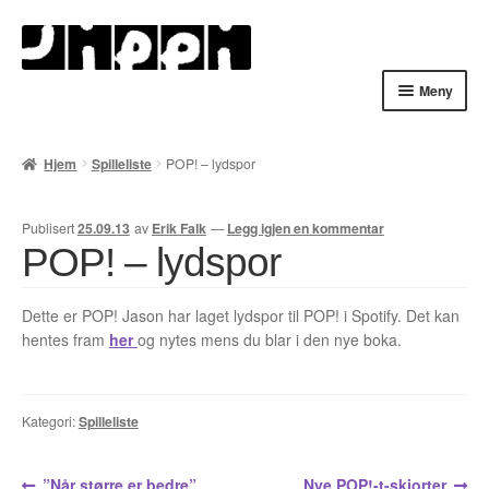
Hopp
Hopp
til
til
navigasjon
innhold
Meny
Hjem
Hjem
Spilleliste
POP! – lydspor
English
Publisert
25.09.13
av
Erik Falk
—
Legg igjen en kommentar
Handlekurv
POP! – lydspor
Lenker
Dette er POP! Jason har laget lydspor til POP! i Spotify. Det kan
hentes fram
her
og nytes mens du blar i den nye boka.
Min konto
Nyheter
Kategori:
Spilleliste
Nyhetsarkiv
Forrige
Neste
”Når større er bedre”
Nye POP!-t-skjorter