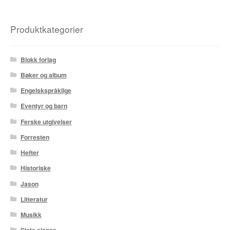
Fedor Sapegin
Produktkategorier
Flu Hartberg
Blokk forlag
Håvard S. Johansen
Bøker og album
Henry Bronken
Engelskspråklige
Eventyr og barn
Ida Neverdahl
Ferske utgivelser
Forresten
Inga Sætre
Hefter
Jason
Historiske
Jason
Jens K Styve
Litteratur
Jim Woodring
Musikk