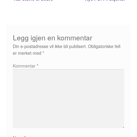
Innleggsnavigasjon
Opprørets bobler
innlegg:
innlegg:
Nyhetsbrev
Om Jippi
Legg igjen en kommentar
Kontakt
Din e-postadresse vil ikke bli publisert.
Obligatoriske felt
er merket med
*
Reklamebanners
Kommentar
*
Tegnere
Andrew Page
Anja Dahle Øverbye
Annette Saugestad Helland
Arne W. Isachsen