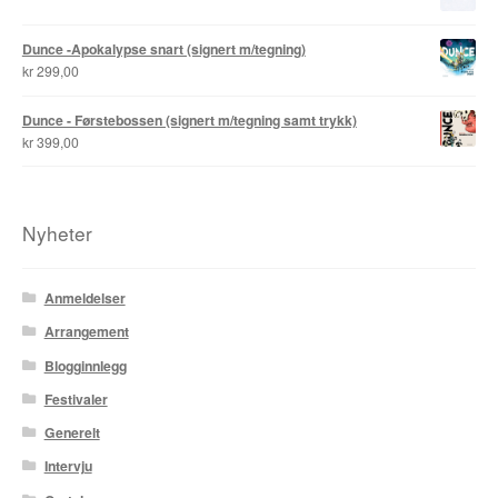
Roy Søbstad
Dunce -Apokalypse snart (signert m/tegning)
kr
299,00
Rui Tenreiro
Dunce - Førstebossen (signert m/tegning samt trykk)
Rune Borvik
kr
399,00
Sigbjørn Lilleeng
Nyheter
Siv Nordsveen / Silje Rønneberg Hogstad
Sven Tveit / Jarle Grinde
Anmeldelser
Arrangement
Thomas Falla Eriksen
Blogginnlegg
Tim Ng Tvedt
Festivaler
Generelt
Tor Ærlig
Intervju
Tor Morisse