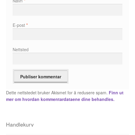
Navn
*
Álvaro Nofuentes
Øystein Runde
E-post
*
Øyvind Lauvdahl
Berliac
Nettsted
Bjørn Bjarre
Bjørn Ousland
Christian Hartmann
Dette nettstedet bruker Akismet for å redusere spam.
Finn ut
mer om hvordan kommentardataene dine behandles.
Duplex
Ellen Bergheim
Handlekurv
Esben S. Titland