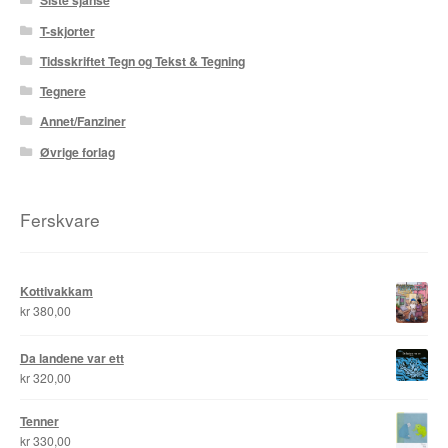
Siste sjanse
Karstein Volle
T-skjorter
Kirjan Waage
Tidsskriftet Tegn og Tekst & Tegning
Tegnere
Kristian Hammerstad
Annet/Fanziner
Lars Aurtande
Øvrige forlag
Lene Ask
Ferskvare
Manuele Fior
Martin Ernstsen
Kottivakkam
kr
380,00
Max Estes
Da landene var ett
kr
320,00
Odd Henning Skyllingstad
Tenner
Ronny Haugeland
kr
330,00