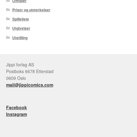
Omtaler
Priser og utmerkelser
Tore Strand Olsen
Spilleliste
Trond Ivar Hansen
Utgivelser
Utstilling
Xueting Yang
Til kassen
Jippi forlag AS
Bekreft din ordre
Postboks 6678 Etterstad
0609 Oslo
Ordrebekreftelse
mail@jippicomics.com
Your Account
Facebook
Instagram