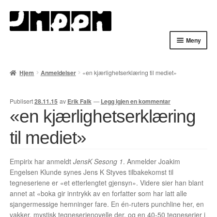
Hopp
Hopp
til
til
navigasjon
innhold
Meny
Hjem
Hjem
Anmeldelser
«en kjærlighetserklæring til mediet»
English
Publisert
28.11.15
av
Erik Falk
—
Legg igjen en kommentar
Handlekurv
«en kjærlighetserklæring
Lenker
til mediet»
Min konto
Empirix har anmeldt
JensK Sesong 1
. Anmelder Joakim
Engelsen Klunde synes Jens K Styves tilbakekomst til
Nyheter
tegneseriene er «et etterlengtet gjensyn». Videre sier han blant
annet at «boka gir inntrykk av en forfatter som har latt alle
Nyhetsarkiv
sjangermessige hemninger fare. En én-ruters punchline her, en
vakker, mystisk tegneserienovelle der, og en 40-50 tegneserier i