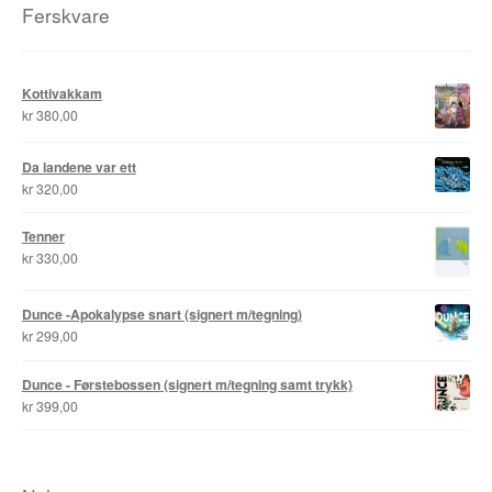
Ferskvare
Roy Søbstad
Rui Tenreiro
Kottivakkam
kr
380,00
Rune Borvik
Da landene var ett
Sigbjørn Lilleeng
kr
320,00
Siv Nordsveen / Silje Rønneberg Hogstad
Tenner
kr
330,00
Sven Tveit / Jarle Grinde
Dunce -Apokalypse snart (signert m/tegning)
Thomas Falla Eriksen
kr
299,00
Tim Ng Tvedt
Dunce - Førstebossen (signert m/tegning samt trykk)
kr
399,00
Tor Ærlig
Tor Morisse