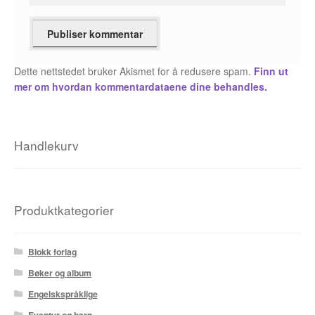
Fedor Sapegin
Flu Hartberg
Dette nettstedet bruker Akismet for å redusere spam.
Finn ut
mer om hvordan kommentardataene dine behandles.
Håvard S. Johansen
Henry Bronken
Handlekurv
Ida Neverdahl
Inga Sætre
Produktkategorier
Jason
Blokk forlag
Jens K Styve
Bøker og album
Jim Woodring
Engelskspråklige