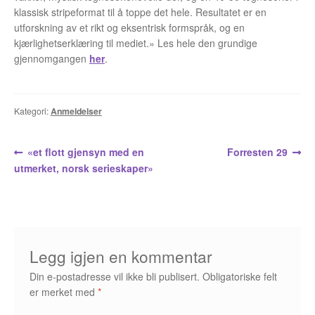
Opprørets bobler
klassisk stripeformat til å toppe det hele. Resultatet er en
utforskning av et rikt og eksentrisk formspråk, og en
Nyhetsbrev
kjærlighetserklæring til mediet.» Les hele den grundige
gjennomgangen
her
.
Om Jippi
Kontakt
Kategori:
Anmeldelser
Reklamebanners
Innleggsnavigasjon
Forrige
Neste
«et flott gjensyn med en
Forresten 29
Tegnere
innlegg:
innlegg:
utmerket, norsk serieskaper»
Andrew Page
Anja Dahle Øverbye
Legg igjen en kommentar
Annette Saugestad Helland
Din e-postadresse vil ikke bli publisert.
Obligatoriske felt
er merket med
*
Arne W. Isachsen