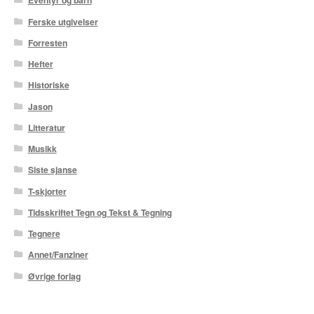
Eventyr og barn
Karstein Volle
Ferske utgivelser
Kirjan Waage
Forresten
Hefter
Kristian Hammerstad
Historiske
Lars Aurtande
Jason
Litteratur
Lene Ask
Musikk
Manuele Fior
Siste sjanse
T-skjorter
Martin Ernstsen
Tidsskriftet Tegn og Tekst & Tegning
Max Estes
Tegnere
Annet/Fanziner
Odd Henning Skyllingstad
Øvrige forlag
Ronny Haugeland