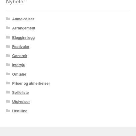
Nyheter
Tore Strand Olsen
Anmeldelser
Trond Ivar Hansen
Arrangement
Blogginnlegg
Xueting Yang
Festivaler
Til kassen
Generelt
Intervju
Bekreft din ordre
Omtaler
Ordrebekreftelse
Priser og utmerkelser
Spilleliste
Your Account
Utgivelser
Utstilling