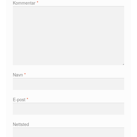
Kommentar
*
Álvaro Nofuentes
Øystein Runde
Øyvind Lauvdahl
Berliac
Bjørn Bjarre
Navn
*
Bjørn Ousland
Christian Hartmann
E-post
*
Duplex
Ellen Bergheim
Nettsted
Esben S. Titland