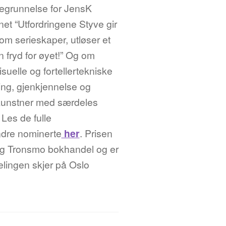
begrunnelse for JensK
et “Utfordringene Styve gir
som serieskaper, utløser et
 fryd for øyet!” Og om
uelle og fortellertekniske
ing, gjenkjennelse og
 kunstner med særdeles
Les de fulle
dre nominerte
her
. Prisen
l og Tronsmo bokhandel og er
elingen skjer på Oslo