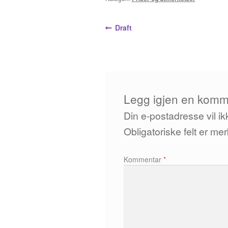
Innleggsnavigasjo
Forrige
Draft
innlegg:
Legg igjen en komm
Din e-postadresse vil ikk
Obligatoriske felt er m
Kommentar
*