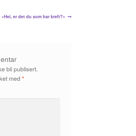
n
Neste
«Hei, er det du som har kreft?»
innlegg:
entar
e bli publisert.
erket med
*