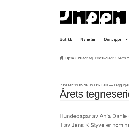
Hopp
Hopp
til
til
navigasjon
innhold
Butikk
Nyheter
Om Jippi
Hjem
English
Handlekurv
Lenker
Min
Hjem
Priser og utmerkelser
Årets 
Tegnere
Til kassen
Bekreft din ordre
Publisert
19.05.16
av
Erik Falk
—
Legg igj
Årets tegneser
Hundedagar av Anja Dahle
1 av Jens K Styve er nominer