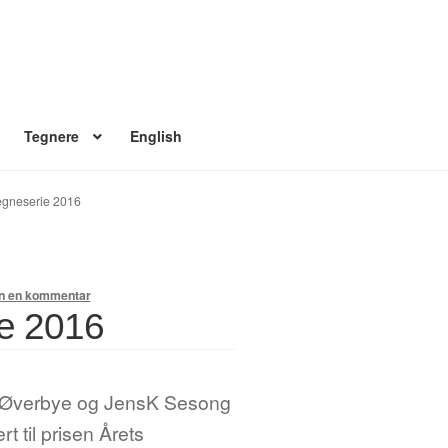
Tegnere
English
 konto
Nyheter
Nyhetsarkiv
Nyhetsbrev
Om Jippi
Reklamebanners
tegneserie 2016
Ordrebekreftelse
Your Account
en en kommentar
ie 2016
 Øverbye og JensK Sesong
t til prisen Årets