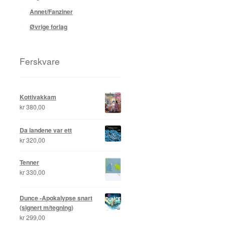
Annet/Fanziner
Øvrige forlag
Ferskvare
Kottivakkam
kr
380,00
Da landene var ett
kr
320,00
Tenner
kr
330,00
Dunce -Apokalypse snart
(signert m/tegning)
kr
299,00