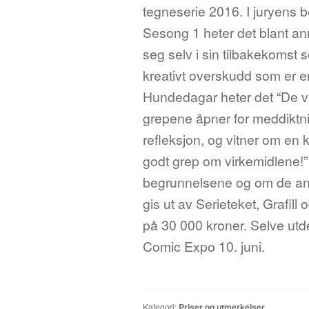
tegneserie 2016. I juryens 
Sesong 1 heter det blant ann
seg selv i sin tilbakekomst 
kreativt overskudd som er en
Hundedagar heter det “De vis
grepene åpner for meddiktn
refleksjon, og vitner om en
godt grep om virkemidlene!” 
begrunnelsene og om de an
gis ut av Serieteket, Grafil
på 30 000 kroner. Selve utd
Comic Expo 10. juni.
Kategori:
Priser og utmerkelser