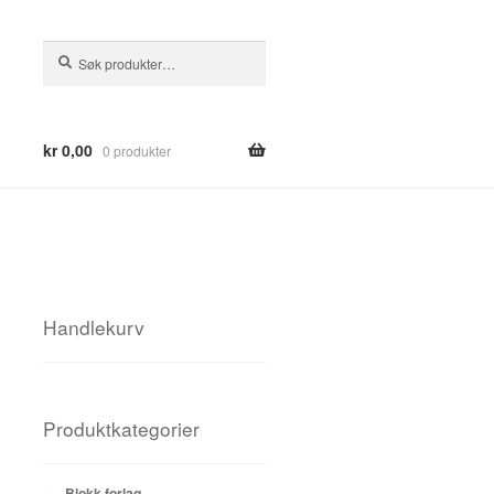
Søk
Søk
etter:
kr
0,00
0 produkter
Handlekurv
Produktkategorier
Blokk forlag