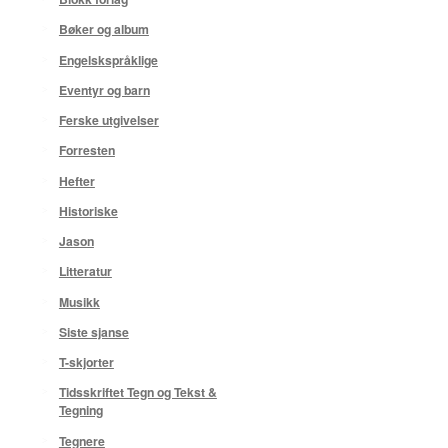
Bøker og album
Engelskspråklige
Eventyr og barn
Ferske utgivelser
Forresten
Hefter
Historiske
Jason
Litteratur
Musikk
Siste sjanse
T-skjorter
Tidsskriftet Tegn og Tekst &
Tegning
Tegnere