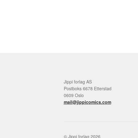
Jippi forlag AS
Postboks 6678 Etterstad
0609 Oslo
mail@jippicomics.com
© Jippi forlag 2026