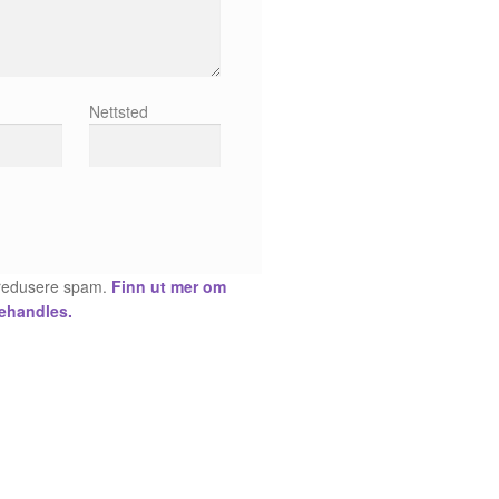
Nettsted
å redusere spam.
Finn ut mer om
ehandles.