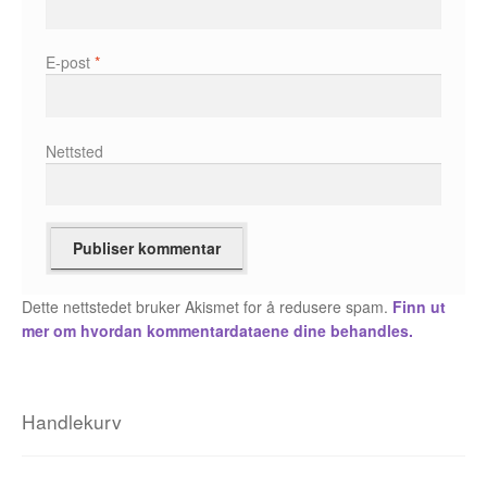
Fedor Sapegin
E-post
*
Flu Hartberg
Håvard S. Johansen
Nettsted
Henry Bronken
Ida Neverdahl
Inga Sætre
Dette nettstedet bruker Akismet for å redusere spam.
Finn ut
mer om hvordan kommentardataene dine behandles.
Jason
Jens K Styve
Handlekurv
Jim Woodring