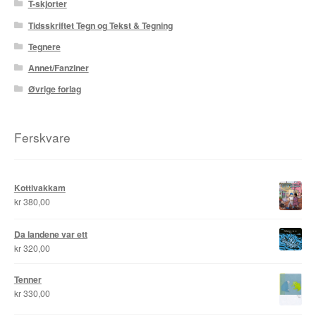
T-skjorter
Roy Søbstad
Tidsskriftet Tegn og Tekst & Tegning
Tegnere
Rui Tenreiro
Annet/Fanziner
Rune Borvik
Øvrige forlag
Sigbjørn Lilleeng
Ferskvare
Siv Nordsveen / Silje Rønneberg Hogstad
Sven Tveit / Jarle Grinde
Kottivakkam
kr
380,00
Thomas Falla Eriksen
Da landene var ett
Tim Ng Tvedt
kr
320,00
Tor Ærlig
Tenner
kr
330,00
Tor Morisse