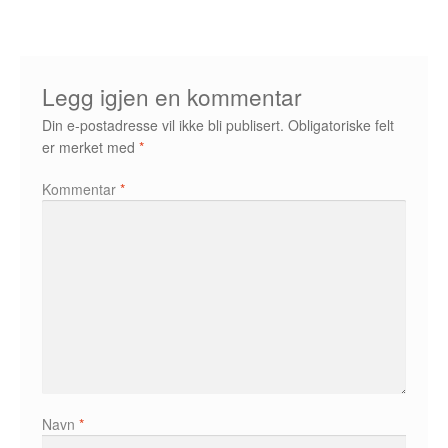
Álvaro Nofuentes
Øystein Runde
Legg igjen en kommentar
Øyvind Lauvdahl
Din e-postadresse vil ikke bli publisert.
Obligatoriske felt
er merket med
*
Berliac
Kommentar
*
Bjørn Bjarre
Bjørn Ousland
Christian Hartmann
Duplex
Ellen Bergheim
Navn
*
Esben S. Titland