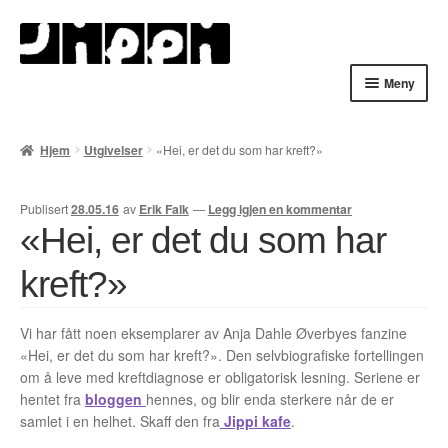
Hopp
Hopp
til
til
navigasjon
innhold
Meny
Hjem
Hjem
Utgivelser
«Hei, er det du som har kreft?»
English
Publisert
28.05.16
av
Erik Falk
—
Legg igjen en kommentar
Handlekurv
«Hei, er det du som har
Lenker
kreft?»
Min konto
Vi har fått noen eksemplarer av Anja Dahle Øverbyes fanzine
«Hei, er det du som har kreft?». Den selvbiografiske fortellingen
Nyheter
om å leve med kreftdiagnose er obligatorisk lesning. Seriene er
hentet fra
bloggen
hennes, og blir enda sterkere når de er
Nyhetsarkiv
samlet i en helhet. Skaff den fra
Jippi kafe
.