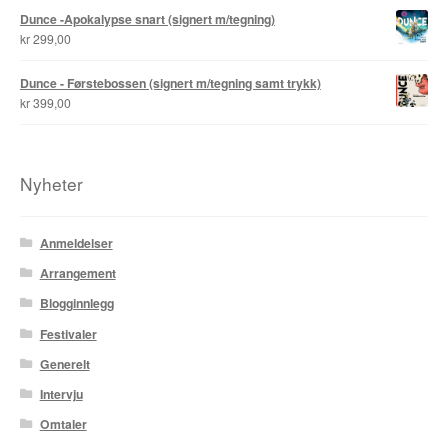
Dunce -Apokalypse snart (signert m/tegning)
kr
299,00
Tore Strand Olsen
Dunce - Førstebossen (signert m/tegning samt trykk)
Trond Ivar Hansen
kr
399,00
Xueting Yang
Til kassen
Nyheter
Bekreft din ordre
Anmeldelser
Arrangement
Ordrebekreftelse
Blogginnlegg
Your Account
Festivaler
Generelt
Intervju
Omtaler