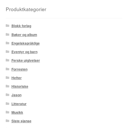
Karstein Volle
Produktkategorier
Kirjan Waage
Blokk forlag
Kristian Hammerstad
Bøker og album
Lars Aurtande
Engelskspråklige
Eventyr og barn
Lene Ask
Ferske utgivelser
Manuele Fior
Forresten
Hefter
Martin Ernstsen
Historiske
Max Estes
Jason
Litteratur
Odd Henning Skyllingstad
Musikk
Siste sjanse
Ronny Haugeland