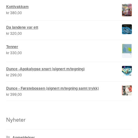
Kottivakkam
kr
380,00
Da landene var ett
kr
320,00
Tenner
kr
330,00
Dunce -Apokalypse snart (signert m/tegning)
kr
299,00
Dunce - Førstebossen (signert m/tegning samt trykk)
kr
399,00
Nyheter
Anmeldelser