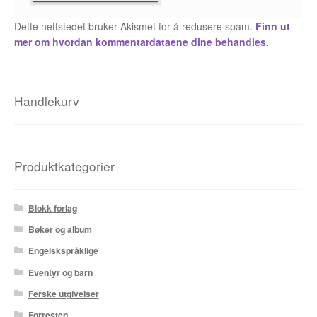
Roy Søbstad
Dette nettstedet bruker Akismet for å redusere spam.
Finn ut
mer om hvordan kommentardataene dine behandles.
Rui Tenreiro
Rune Borvik
Handlekurv
Sigbjørn Lilleeng
Siv Nordsveen / Silje Rønneberg Hogstad
Produktkategorier
Sven Tveit / Jarle Grinde
Blokk forlag
Thomas Falla Eriksen
Bøker og album
Tim Ng Tvedt
Engelskspråklige
Eventyr og barn
Tor Ærlig
Ferske utgivelser
Tor Morisse
Forresten