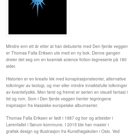
Opprørets bobler
Nyhetsbrev
Om Jippi
Kontakt
Mindre enn ett år etter at han debuterte med Den fjerde veggen
er Thomas Falla Eriksen ute med en ny bok. Denne gangen
Reklamebanners
dreier det seg om en kosmisk science fiction-tegneserie på 180
sider.
Tegnere
Historien er en kreativ lek med konspirasjonsteorier, alternative
Andrew Page
tolkninger av teologi, og mer eller mindre innsiktsfulle tolkninger
av kvantefysikk. Men først og fremst er serien en visuell fantasi i
tid og rom. Som i Den fjerde veggen henter tegningene
Anja Dahle Øverbye
inspirasjon fra klassiske europeiske albumserier.
Annette Saugestad Helland
Thomas Falla Eriksen er født i 1987 og bor og arbeider i
Lørenfallet i Sørum kommune. I 2015 ble han master i
Arne W. Isachsen
grafisk design og illustrasjon fra Kunsthøgskolen i Oslo. Ved