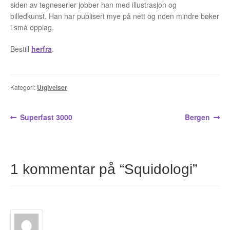
siden av tegneserier jobber han med illustrasjon og
Álvaro Nofuentes
billedkunst. Han har publisert mye på nett og noen mindre bøker
i små opplag.
Øystein Runde
Bestill
herfra
.
Øyvind Lauvdahl
Berliac
Kategori:
Utgivelser
Bjørn Bjarre
Innleggsnavigasjon
Forrige
Neste
Superfast 3000
Bergen
innlegg:
innlegg:
Bjørn Ousland
Christian Hartmann
1 kommentar på “
Squidologi
”
Duplex
Ellen Bergheim
Esben S. Titland