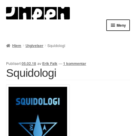
Hopp
Hopp
til
til
navigasjon
innhold
Meny
Hjem
Hjem
Utgivelser
Squidologi
English
Publisert
05.02.18
av
Erik Falk
—
1 kommentar
Handlekurv
Squidologi
Lenker
Min konto
Nyheter
Nyhetsarkiv