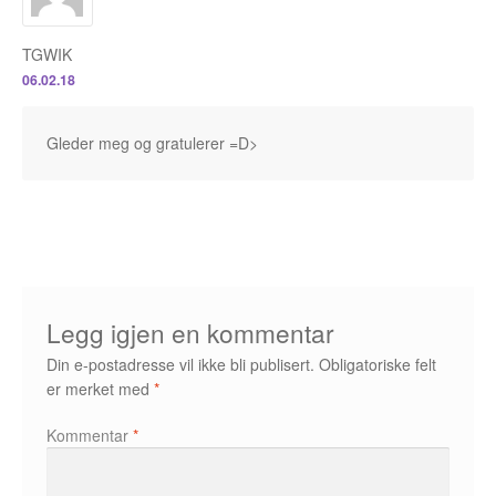
Fedor Sapegin
TGWIK
06.02.18
Flu Hartberg
Gleder meg og gratulerer =D>
Håvard S. Johansen
Henry Bronken
Ida Neverdahl
Inga Sætre
Legg igjen en kommentar
Jason
Din e-postadresse vil ikke bli publisert.
Obligatoriske felt
er merket med
*
Jens K Styve
Kommentar
*
Jim Woodring