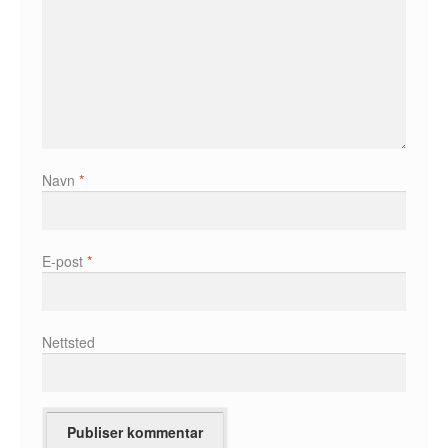
Karstein Volle
Kirjan Waage
Kristian Hammerstad
Lars Aurtande
Navn
*
Lene Ask
Manuele Fior
E-post
*
Martin Ernstsen
Max Estes
Nettsted
Odd Henning Skyllingstad
Ronny Haugeland