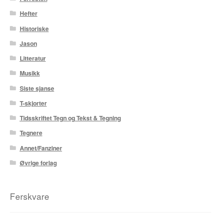
Hefter
Tore Strand Olsen
Historiske
Trond Ivar Hansen
Jason
Litteratur
Xueting Yang
Musikk
Siste sjanse
Til kassen
T-skjorter
Bekreft din ordre
Tidsskriftet Tegn og Tekst & Tegning
Tegnere
Ordrebekreftelse
Annet/Fanziner
Your Account
Øvrige forlag
Ferskvare